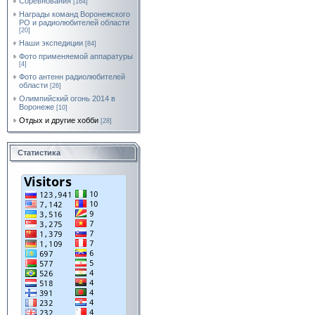
Соревнования
[164]
Награды команд Воронежского
РО и радиолюбителей области
[20]
Наши экспедиции
[84]
Фото применяемой аппаратуры
[4]
Фото антенн радиолюбителей
области
[26]
Олимпийский огонь 2014 в
Воронеже
[10]
Отдых и другие хобби
[28]
Статистика