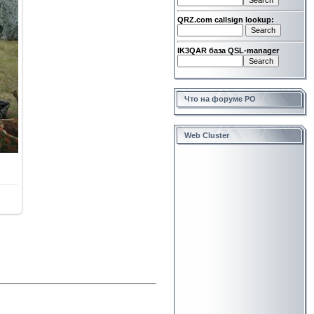
QRZ.com callsign lookup:
IK3QAR база QSL-manager
Что на форуме РО
Web Cluster