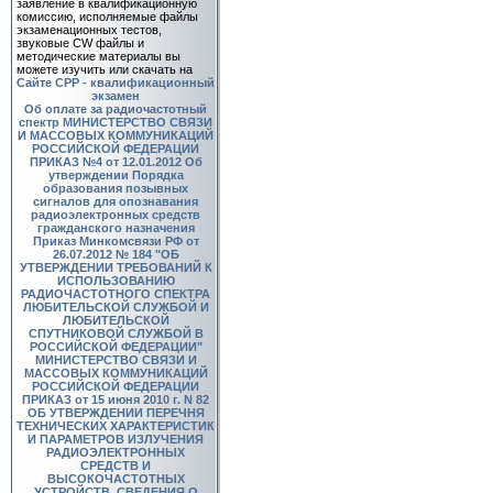
заявление в квалификационную
комиссию, исполняемые файлы
экзаменационных тестов,
звуковые CW файлы и
методические материалы вы
можете изучить или скачать на
Сайте СРР - квалификационный
экзамен
Об оплате за радиочастотный
спектр
МИНИСТЕРСТВО СВЯЗИ
И МАССОВЫХ КОММУНИКАЦИЙ
РОССИЙСКОЙ ФЕДЕРАЦИИ
ПРИКАЗ №4 от 12.01.2012 Об
утверждении Порядка
образования позывных
сигналов для опознавания
радиоэлектронных средств
гражданского назначения
Приказ Минкомсвязи РФ от
26.07.2012 № 184 "ОБ
УТВЕРЖДЕНИИ ТРЕБОВАНИЙ К
ИСПОЛЬЗОВАНИЮ
РАДИОЧАСТОТНОГО СПЕКТРА
ЛЮБИТЕЛЬСКОЙ СЛУЖБОЙ И
ЛЮБИТЕЛЬСКОЙ
СПУТНИКОВОЙ СЛУЖБОЙ В
РОССИЙСКОЙ ФЕДЕРАЦИИ"
МИНИСТЕРСТВО СВЯЗИ И
МАССОВЫХ КОММУНИКАЦИЙ
РОССИЙСКОЙ ФЕДЕРАЦИИ
ПРИКАЗ от 15 июня 2010 г. N 82
ОБ УТВЕРЖДЕНИИ ПЕРЕЧНЯ
ТЕХНИЧЕСКИХ ХАРАКТЕРИСТИК
И ПАРАМЕТРОВ ИЗЛУЧЕНИЯ
РАДИОЭЛЕКТРОННЫХ
СРЕДСТВ И
ВЫСОКОЧАСТОТНЫХ
УСТРОЙСТВ, СВЕДЕНИЯ О