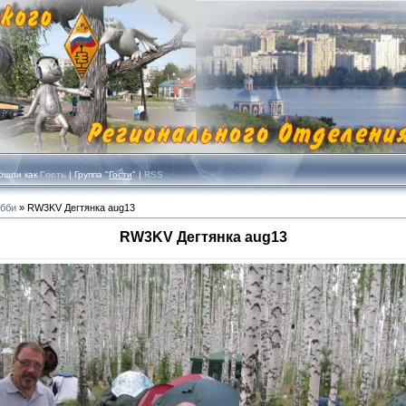
шли как
Гость
| Группа "
Гости
" |
RSS
обби
» RW3KV Дегтянка aug13
RW3KV Дегтянка aug13