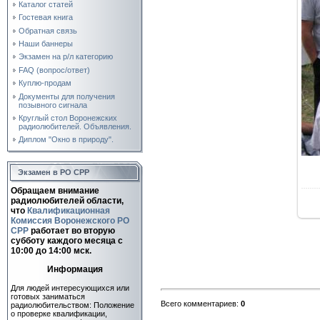
Каталог статей
Гостевая книга
Обратная связь
Наши баннеры
Экзамен на р/л категорию
FAQ (вопрос/ответ)
Куплю-продам
Документы для получения
позывного сигнала
Круглый стол Воронежских
радиолюбителей. Объявления.
Диплом "Окно в природу".
Экзамен в РО СРР
Обращаем внимание
радиолюбителей области,
что
Квалификационная
Комиссия Воронежского РО
СРР
работает во вторую
субботу каждого месяца c
10:00 до 14:00 мск.
Информация
Для людей интересующихся или
готовых заниматься
Всего комментариев
:
0
радиолюбительством: Положение
о проверке квалификации,