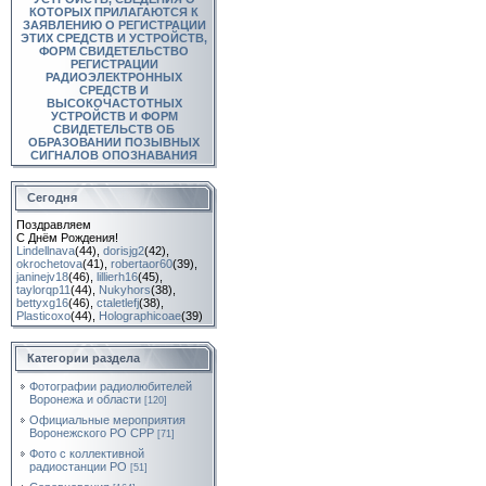
КОТОРЫХ ПРИЛАГАЮТСЯ К
ЗАЯВЛЕНИЮ О РЕГИСТРАЦИИ
ЭТИХ СРЕДСТВ И УСТРОЙСТВ,
ФОРМ СВИДЕТЕЛЬСТВО
РЕГИСТРАЦИИ
РАДИОЭЛЕКТРОННЫХ
СРЕДСТВ И
ВЫСОКОЧАСТОТНЫХ
УСТРОЙСТВ И ФОРМ
СВИДЕТЕЛЬСТВ ОБ
ОБРАЗОВАНИИ ПОЗЫВНЫХ
СИГНАЛОВ ОПОЗНАВАНИЯ
Сегодня
Поздравляем
С Днём Рождения!
Lindellnava
(44)
,
dorisjg2
(42)
,
okrochetova
(41)
,
robertaor60
(39)
,
janinejv18
(46)
,
lillierh16
(45)
,
taylorqp11
(44)
,
Nukyhors
(38)
,
bettyxg16
(46)
,
ctaletlefj
(38)
,
Plasticoxo
(44)
,
Holographicoae
(39)
Категории раздела
Фотографии радиолюбителей
Воронежа и области
[120]
Официальные мероприятия
Воронежского РО СРР
[71]
Фото с коллективной
радиостанции РО
[51]