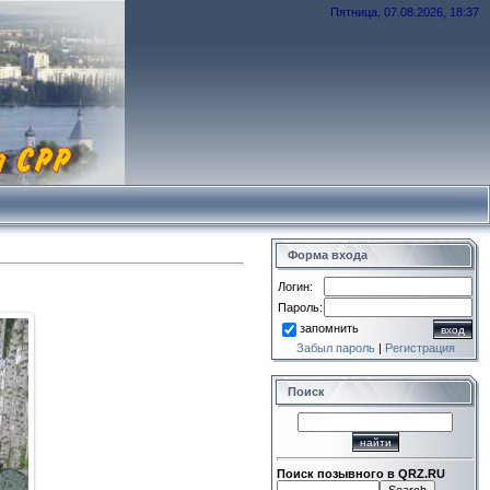
Пятница, 07.08.2026, 18:37
Форма входа
Логин:
Пароль:
запомнить
Забыл пароль
|
Регистрация
Поиск
Поиск позывного в QRZ.RU