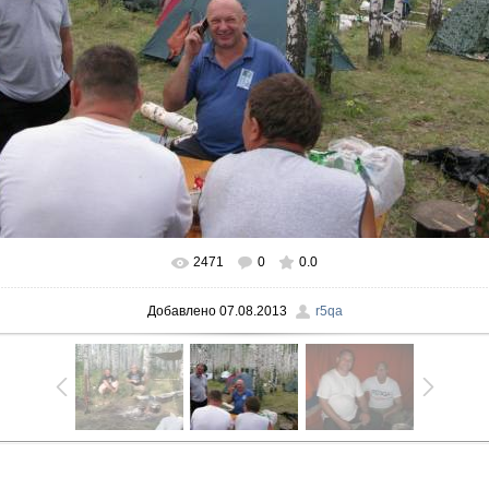
2471
0
0.0
В реальном размере
1024x768
/ 386.3Kb
Добавлено
07.08.2013
r5qa