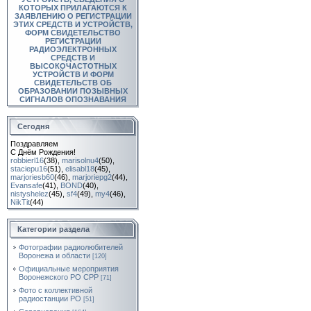
КОТОРЫХ ПРИЛАГАЮТСЯ К
ЗАЯВЛЕНИЮ О РЕГИСТРАЦИИ
ЭТИХ СРЕДСТВ И УСТРОЙСТВ,
ФОРМ СВИДЕТЕЛЬСТВО
РЕГИСТРАЦИИ
РАДИОЭЛЕКТРОННЫХ
СРЕДСТВ И
ВЫСОКОЧАСТОТНЫХ
УСТРОЙСТВ И ФОРМ
СВИДЕТЕЛЬСТВ ОБ
ОБРАЗОВАНИИ ПОЗЫВНЫХ
СИГНАЛОВ ОПОЗНАВАНИЯ
Сегодня
Поздравляем
С Днём Рождения!
robbierl16
(38)
,
marisolnu4
(50)
,
staciepu16
(51)
,
elisabl18
(45)
,
marjoriesb60
(46)
,
marjoriepg2
(44)
,
Evansafe
(41)
,
BOND
(40)
,
nistyshelez
(45)
,
sf4
(49)
,
my4
(46)
,
NikTit
(44)
Категории раздела
Фотографии радиолюбителей
Воронежа и области
[120]
Официальные мероприятия
Воронежского РО СРР
[71]
Фото с коллективной
радиостанции РО
[51]