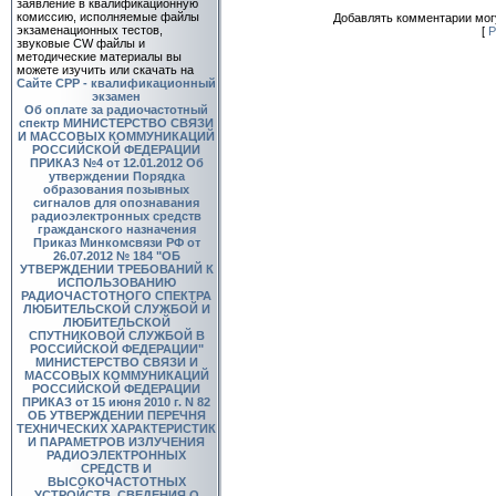
заявление в квалификационную
комиссию, исполняемые файлы
Добавлять комментарии могу
экзаменационных тестов,
[
Р
звуковые CW файлы и
методические материалы вы
можете изучить или скачать на
Сайте СРР - квалификационный
экзамен
Об оплате за радиочастотный
спектр
МИНИСТЕРСТВО СВЯЗИ
И МАССОВЫХ КОММУНИКАЦИЙ
РОССИЙСКОЙ ФЕДЕРАЦИИ
ПРИКАЗ №4 от 12.01.2012 Об
утверждении Порядка
образования позывных
сигналов для опознавания
радиоэлектронных средств
гражданского назначения
Приказ Минкомсвязи РФ от
26.07.2012 № 184 "ОБ
УТВЕРЖДЕНИИ ТРЕБОВАНИЙ К
ИСПОЛЬЗОВАНИЮ
РАДИОЧАСТОТНОГО СПЕКТРА
ЛЮБИТЕЛЬСКОЙ СЛУЖБОЙ И
ЛЮБИТЕЛЬСКОЙ
СПУТНИКОВОЙ СЛУЖБОЙ В
РОССИЙСКОЙ ФЕДЕРАЦИИ"
МИНИСТЕРСТВО СВЯЗИ И
МАССОВЫХ КОММУНИКАЦИЙ
РОССИЙСКОЙ ФЕДЕРАЦИИ
ПРИКАЗ от 15 июня 2010 г. N 82
ОБ УТВЕРЖДЕНИИ ПЕРЕЧНЯ
ТЕХНИЧЕСКИХ ХАРАКТЕРИСТИК
И ПАРАМЕТРОВ ИЗЛУЧЕНИЯ
РАДИОЭЛЕКТРОННЫХ
СРЕДСТВ И
ВЫСОКОЧАСТОТНЫХ
УСТРОЙСТВ, СВЕДЕНИЯ О