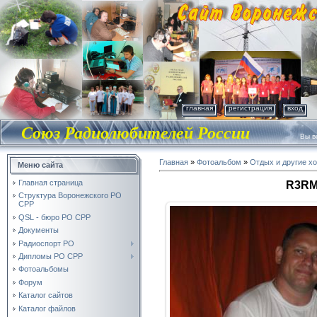
главная
регистрация
вход
Союз Радиолюбителей России
Вы во
Главная
»
Фотоальбом
»
Отдых и другие х
Меню сайта
Главная страница
R3RM
Структура Воронежского РО
СРР
QSL - бюро РО СРР
Документы
Радиоспорт РО
Дипломы РО СРР
Фотоальбомы
Форум
Каталог сайтов
Каталог файлов