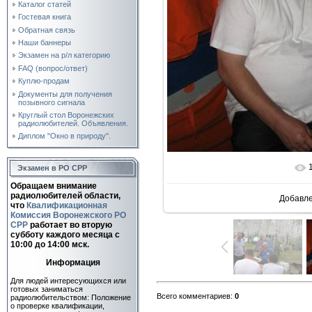
Каталог статей
Гостевая книга
Обратная связь
Наши баннеры
Экзамен на р/л категорию
FAQ (вопрос/ответ)
Куплю-продам
Документы для получения
позывного сигнала
Круглый стол Воронежских
радиолюбителей. Объявления.
Диплом "Окно в природу".
Экзамен в РО СРР
В реальн
Обращаем внимание
радиолюбителей области,
Добавл
что
Квалификационная
Комиссия Воронежского РО
СРР
работает во вторую
субботу каждого месяца c
10:00 до 14:00 мск.
Информация
Для людей интересующихся или
готовых заниматься
Всего комментариев
:
0
радиолюбительством: Положение
о проверке квалификации,