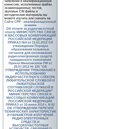
заявление в квалификационную
комиссию, исполняемые файлы
экзаменационных тестов,
звуковые CW файлы и
методические материалы вы
можете изучить или скачать на
Сайте СРР - квалификационный
экзамен
Об оплате за радиочастотный
спектр
МИНИСТЕРСТВО СВЯЗИ
И МАССОВЫХ КОММУНИКАЦИЙ
РОССИЙСКОЙ ФЕДЕРАЦИИ
ПРИКАЗ №4 от 12.01.2012 Об
утверждении Порядка
образования позывных
сигналов для опознавания
радиоэлектронных средств
гражданского назначения
Приказ Минкомсвязи РФ от
26.07.2012 № 184 "ОБ
УТВЕРЖДЕНИИ ТРЕБОВАНИЙ К
ИСПОЛЬЗОВАНИЮ
РАДИОЧАСТОТНОГО СПЕКТРА
ЛЮБИТЕЛЬСКОЙ СЛУЖБОЙ И
ЛЮБИТЕЛЬСКОЙ
СПУТНИКОВОЙ СЛУЖБОЙ В
РОССИЙСКОЙ ФЕДЕРАЦИИ"
МИНИСТЕРСТВО СВЯЗИ И
МАССОВЫХ КОММУНИКАЦИЙ
РОССИЙСКОЙ ФЕДЕРАЦИИ
ПРИКАЗ от 15 июня 2010 г. N 82
ОБ УТВЕРЖДЕНИИ ПЕРЕЧНЯ
ТЕХНИЧЕСКИХ ХАРАКТЕРИСТИК
И ПАРАМЕТРОВ ИЗЛУЧЕНИЯ
РАДИОЭЛЕКТРОННЫХ
СРЕДСТВ И
ВЫСОКОЧАСТОТНЫХ
УСТРОЙСТВ, СВЕДЕНИЯ О