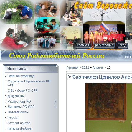
главная
регистрация
вход
Союз Радиолюбителей России
Вы во
Главная
»
2022
»
Апрель
»
13
Меню сайта
Главная страница
Скончался Ценилов Але
Структура Воронежского РО
СРР
QSL - бюро РО СРР
Документы
Радиоспорт РО
Дипломы РО СРР
Фотоальбомы
Форум
Каталог сайтов
Каталог файлов