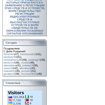
КОТОРЫХ ПРИЛАГАЮТСЯ К
ЗАЯВЛЕНИЮ О РЕГИСТРАЦИИ
ЭТИХ СРЕДСТВ И УСТРОЙСТВ,
ФОРМ СВИДЕТЕЛЬСТВО
РЕГИСТРАЦИИ
РАДИОЭЛЕКТРОННЫХ
СРЕДСТВ И
ВЫСОКОЧАСТОТНЫХ
УСТРОЙСТВ И ФОРМ
СВИДЕТЕЛЬСТВ ОБ
ОБРАЗОВАНИИ ПОЗЫВНЫХ
СИГНАЛОВ ОПОЗНАВАНИЯ
Сегодня
Поздравляем
С Днём Рождения!
DerickKn
(47)
,
franciscovk16
(41)
,
wesleykr69
(51)
,
christophersu60
(49)
,
sandragc4
(39)
,
beckyvo4
(38)
,
rosafa1
(48)
,
olamutkiina
(41)
,
bettieip18
(38)
,
suexe18
(42)
,
alfredkw1
(43)
,
shanefq11
(45)
,
leroykk2
(51)
,
geraldys6
(38)
,
Documentbnw
(45)
Статистика