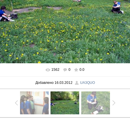
1562
0
0.0
В реальном размере
1000x750
/ 178.2Kb
Добавлено
16.03.2012
UA3QUO