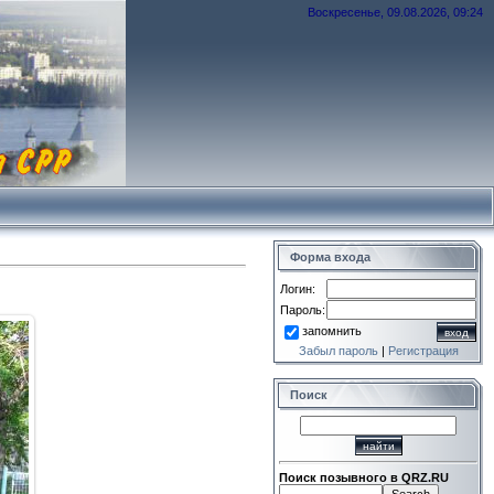
Воскресенье, 09.08.2026, 09:24
Форма входа
Логин:
Пароль:
запомнить
Забыл пароль
|
Регистрация
Поиск
Поиск позывного в QRZ.RU