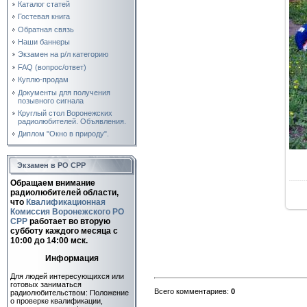
Каталог статей
Гостевая книга
Обратная связь
Наши баннеры
Экзамен на р/л категорию
FAQ (вопрос/ответ)
Куплю-продам
Документы для получения
позывного сигнала
Круглый стол Воронежских
радиолюбителей. Объявления.
Диплом "Окно в природу".
Экзамен в РО СРР
Обращаем внимание
радиолюбителей области,
что
Квалификационная
Комиссия Воронежского РО
СРР
работает во вторую
субботу каждого месяца c
10:00 до 14:00 мск.
Информация
Для людей интересующихся или
готовых заниматься
Всего комментариев
:
0
радиолюбительством: Положение
о проверке квалификации,