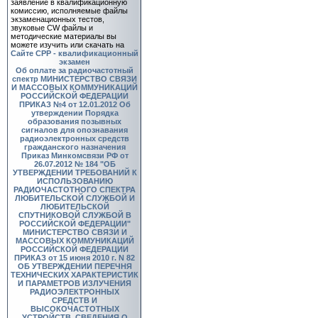
заявление в квалификационную
комиссию, исполняемые файлы
экзаменационных тестов,
звуковые CW файлы и
методические материалы вы
можете изучить или скачать на
Сайте СРР - квалификационный
экзамен
Об оплате за радиочастотный
спектр
МИНИСТЕРСТВО СВЯЗИ
И МАССОВЫХ КОММУНИКАЦИЙ
РОССИЙСКОЙ ФЕДЕРАЦИИ
ПРИКАЗ №4 от 12.01.2012 Об
утверждении Порядка
образования позывных
сигналов для опознавания
радиоэлектронных средств
гражданского назначения
Приказ Минкомсвязи РФ от
26.07.2012 № 184 "ОБ
УТВЕРЖДЕНИИ ТРЕБОВАНИЙ К
ИСПОЛЬЗОВАНИЮ
РАДИОЧАСТОТНОГО СПЕКТРА
ЛЮБИТЕЛЬСКОЙ СЛУЖБОЙ И
ЛЮБИТЕЛЬСКОЙ
СПУТНИКОВОЙ СЛУЖБОЙ В
РОССИЙСКОЙ ФЕДЕРАЦИИ"
МИНИСТЕРСТВО СВЯЗИ И
МАССОВЫХ КОММУНИКАЦИЙ
РОССИЙСКОЙ ФЕДЕРАЦИИ
ПРИКАЗ от 15 июня 2010 г. N 82
ОБ УТВЕРЖДЕНИИ ПЕРЕЧНЯ
ТЕХНИЧЕСКИХ ХАРАКТЕРИСТИК
И ПАРАМЕТРОВ ИЗЛУЧЕНИЯ
РАДИОЭЛЕКТРОННЫХ
СРЕДСТВ И
ВЫСОКОЧАСТОТНЫХ
УСТРОЙСТВ, СВЕДЕНИЯ О