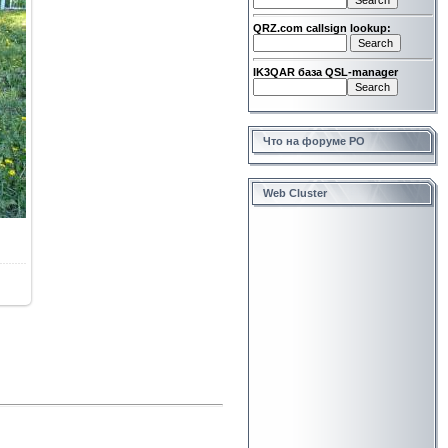
QRZ.com callsign lookup:
IK3QAR база QSL-manager
Что на форуме РО
Web Cluster