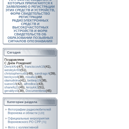
КОТОРЫХ ПРИЛАГАЮТСЯ К
ЗАЯВЛЕНИЮ О РЕГИСТРАЦИИ
ЭТИХ СРЕДСТВ И УСТРОЙСТВ,
ФОРМ СВИДЕТЕЛЬСТВО
РЕГИСТРАЦИИ
РАДИОЭЛЕКТРОННЫХ
СРЕДСТВ И
ВЫСОКОЧАСТОТНЫХ
УСТРОЙСТВ И ФОРМ
СВИДЕТЕЛЬСТВ ОБ
ОБРАЗОВАНИИ ПОЗЫВНЫХ
СИГНАЛОВ ОПОЗНАВАНИЯ
Сегодня
Поздравляем
С Днём Рождения!
DerickKn
(47)
,
franciscovk16
(41)
,
wesleykr69
(51)
,
christophersu60
(49)
,
sandragc4
(39)
,
beckyvo4
(38)
,
rosafa1
(48)
,
olamutkiina
(41)
,
bettieip18
(38)
,
suexe18
(42)
,
alfredkw1
(43)
,
shanefq11
(45)
,
leroykk2
(51)
,
geraldys6
(38)
,
Documentbnw
(45)
Категории раздела
Фотографии радиолюбителей
Воронежа и области
[120]
Официальные мероприятия
Воронежского РО СРР
[71]
Фото с коллективной