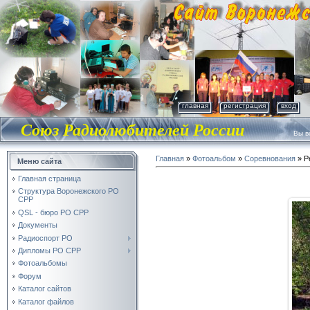
главная
регистрация
вход
Союз Радиолюбителей России
Вы во
Главная
»
Фотоальбом
»
Соревнования
» P
Меню сайта
Главная страница
Структура Воронежского РО
СРР
QSL - бюро РО СРР
Документы
Радиоспорт РО
Дипломы РО СРР
Фотоальбомы
Форум
Каталог сайтов
Каталог файлов