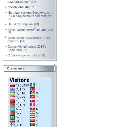
радиостанции РО
[51]
Соревнования
[164]
Награды команд Воронежского
РО и радиолюбителей области
[20]
Наши экспедиции
[84]
Фото применяемой аппаратуры
[4]
Фото антенн радиолюбителей
области
[26]
Олимпийский огонь 2014 в
Воронеже
[10]
Отдых и другие хобби
[28]
Статистика