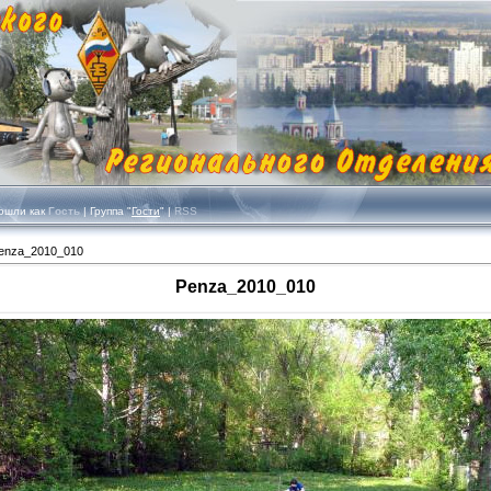
шли как
Гость
| Группа "
Гости
" |
RSS
enza_2010_010
Penza_2010_010