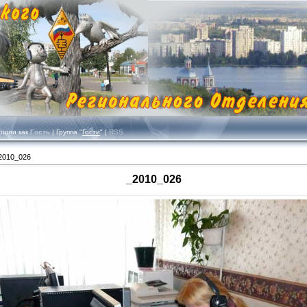
шли как
Гость
| Группа "
Гости
" |
RSS
2010_026
_2010_026