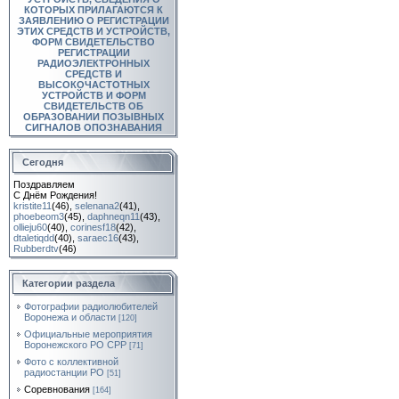
КОТОРЫХ ПРИЛАГАЮТСЯ К
ЗАЯВЛЕНИЮ О РЕГИСТРАЦИИ
ЭТИХ СРЕДСТВ И УСТРОЙСТВ,
ФОРМ СВИДЕТЕЛЬСТВО
РЕГИСТРАЦИИ
РАДИОЭЛЕКТРОННЫХ
СРЕДСТВ И
ВЫСОКОЧАСТОТНЫХ
УСТРОЙСТВ И ФОРМ
СВИДЕТЕЛЬСТВ ОБ
ОБРАЗОВАНИИ ПОЗЫВНЫХ
СИГНАЛОВ ОПОЗНАВАНИЯ
Сегодня
Поздравляем
С Днём Рождения!
kristite11
(46)
,
selenana2
(41)
,
phoebeom3
(45)
,
daphneqn11
(43)
,
ollieju60
(40)
,
corinesf18
(42)
,
dtaletiqdd
(40)
,
saraec16
(43)
,
Rubberdtv
(46)
Категории раздела
Фотографии радиолюбителей
Воронежа и области
[120]
Официальные мероприятия
Воронежского РО СРР
[71]
Фото с коллективной
радиостанции РО
[51]
Соревнования
[164]