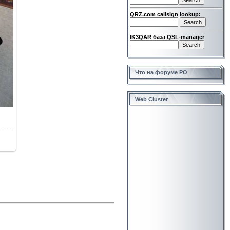
QRZ.com callsign lookup:
IK3QAR база QSL-manager
Что на форуме РО
Web Cluster