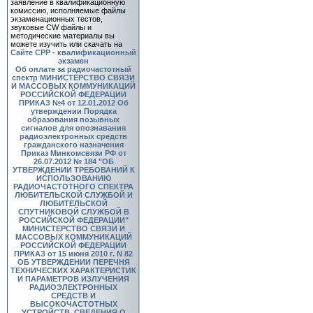
заявление в квалификационную
комиссию, исполняемые файлы
экзаменационных тестов,
звуковые CW файлы и
методические материалы вы
можете изучить или скачать на
Сайте СРР - квалификационный
экзамен
Об оплате за радиочастотный
спектр
МИНИСТЕРСТВО СВЯЗИ
И МАССОВЫХ КОММУНИКАЦИЙ
РОССИЙСКОЙ ФЕДЕРАЦИИ
ПРИКАЗ №4 от 12.01.2012 Об
утверждении Порядка
образования позывных
сигналов для опознавания
радиоэлектронных средств
гражданского назначения
Приказ Минкомсвязи РФ от
26.07.2012 № 184 "ОБ
УТВЕРЖДЕНИИ ТРЕБОВАНИЙ К
ИСПОЛЬЗОВАНИЮ
РАДИОЧАСТОТНОГО СПЕКТРА
ЛЮБИТЕЛЬСКОЙ СЛУЖБОЙ И
ЛЮБИТЕЛЬСКОЙ
СПУТНИКОВОЙ СЛУЖБОЙ В
РОССИЙСКОЙ ФЕДЕРАЦИИ"
МИНИСТЕРСТВО СВЯЗИ И
МАССОВЫХ КОММУНИКАЦИЙ
РОССИЙСКОЙ ФЕДЕРАЦИИ
ПРИКАЗ от 15 июня 2010 г. N 82
ОБ УТВЕРЖДЕНИИ ПЕРЕЧНЯ
ТЕХНИЧЕСКИХ ХАРАКТЕРИСТИК
И ПАРАМЕТРОВ ИЗЛУЧЕНИЯ
РАДИОЭЛЕКТРОННЫХ
СРЕДСТВ И
ВЫСОКОЧАСТОТНЫХ
УСТРОЙСТВ, СВЕДЕНИЯ О