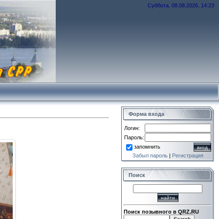
Суббота, 08.08.2026, 14:23
Форма входа
Логин:
Пароль:
запомнить
Забыл пароль
|
Регистрация
Поиск
Поиск позывного в QRZ.RU