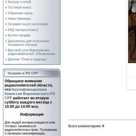
Каталог статей
Гостевая книга
Обратная связь
Наши баннеры
Экзамен на р/л категорию
FAQ (вопрос/ответ)
Куплю-продам
Документы для получения
позывного сигнала
Круглый стол Воронежских
радиолюбителей. Объявления.
Диплом "Окно в природу".
Экзамен в РО СРР
Обращаем внимание
радиолюбителей области,
что
Квалификационная
Комиссия Воронежского РО
СРР
работает во вторую
субботу каждого месяца c
10:00 до 14:00 мск.
Информация
Для людей интересующихся или
Всего комментариев
:
0
готовых заниматься
радиолюбительством: Положение
о проверке квалификации,