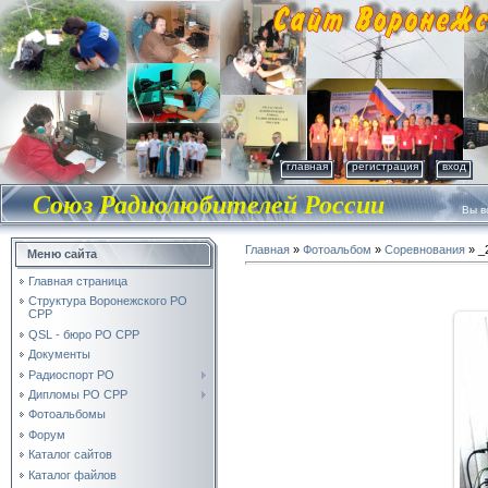
главная
регистрация
вход
Союз Радиолюбителей России
Вы во
Главная
»
Фотоальбом
»
Соревнования
» _
Меню сайта
Главная страница
Структура Воронежского РО
СРР
QSL - бюро РО СРР
Документы
Радиоспорт РО
Дипломы РО СРР
Фотоальбомы
Форум
Каталог сайтов
Каталог файлов