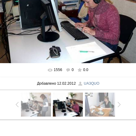
1556
0
0.0
В реальном размере
900x657
/ 63.2Kb
Добавлено
12.02.2012
UA3QUO