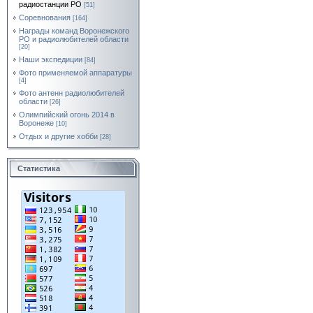
радиостанции РО
[51]
Соревнования
[164]
Награды команд Воронежского
РО и радиолюбителей области
[20]
Наши экспедиции
[84]
Фото применяемой аппаратуры
[4]
Фото антенн радиолюбителей
области
[26]
Олимпийский огонь 2014 в
Воронеже
[10]
Отдых и другие хобби
[28]
Статистика