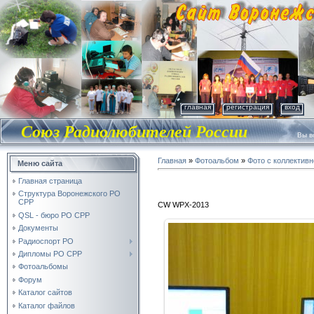
главная
регистрация
вход
Союз Радиолюбителей России
Вы во
Главная
»
Фотоальбом
»
Фото с коллектив
Меню сайта
Главная страница
Структура Воронежского РО
СРР
CW WPX-2013
QSL - бюро РО СРР
Документы
Радиоспорт РО
Дипломы РО СРР
Фотоальбомы
Форум
Каталог сайтов
Каталог файлов