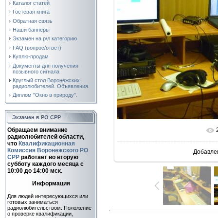
Каталог статей
Гостевая книга
Обратная связь
Наши баннеры
Экзамен на р/л категорию
FAQ (вопрос/ответ)
Куплю-продам
Документы для получения
позывного сигнала
Круглый стол Воронежских
радиолюбителей. Объявления.
Диплом "Окно в природу".
Экзамен в РО СРР
Обращаем внимание
В реальн
радиолюбителей области,
что
Квалификационная
Комиссия Воронежского РО
Добавле
СРР
работает во вторую
субботу каждого месяца c
10:00 до 14:00 мск.
Информация
Для людей интересующихся или
готовых заниматься
радиолюбительством: Положение
о проверке квалификации,