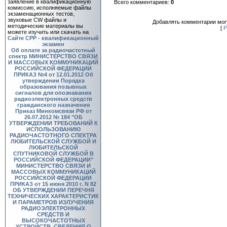
заявление в квалификационную
Всего комментариев
:
0
комиссию, исполняемые файлы
экзаменационных тестов,
звуковые CW файлы и
Добавлять комментарии могу
методические материалы вы
[
Р
можете изучить или скачать на
Сайте СРР - квалификационный
экзамен
Об оплате за радиочастотный
спектр
МИНИСТЕРСТВО СВЯЗИ
И МАССОВЫХ КОММУНИКАЦИЙ
РОССИЙСКОЙ ФЕДЕРАЦИИ
ПРИКАЗ №4 от 12.01.2012 Об
утверждении Порядка
образования позывных
сигналов для опознавания
радиоэлектронных средств
гражданского назначения
Приказ Минкомсвязи РФ от
26.07.2012 № 184 "ОБ
УТВЕРЖДЕНИИ ТРЕБОВАНИЙ К
ИСПОЛЬЗОВАНИЮ
РАДИОЧАСТОТНОГО СПЕКТРА
ЛЮБИТЕЛЬСКОЙ СЛУЖБОЙ И
ЛЮБИТЕЛЬСКОЙ
СПУТНИКОВОЙ СЛУЖБОЙ В
РОССИЙСКОЙ ФЕДЕРАЦИИ"
МИНИСТЕРСТВО СВЯЗИ И
МАССОВЫХ КОММУНИКАЦИЙ
РОССИЙСКОЙ ФЕДЕРАЦИИ
ПРИКАЗ от 15 июня 2010 г. N 82
ОБ УТВЕРЖДЕНИИ ПЕРЕЧНЯ
ТЕХНИЧЕСКИХ ХАРАКТЕРИСТИК
И ПАРАМЕТРОВ ИЗЛУЧЕНИЯ
РАДИОЭЛЕКТРОННЫХ
СРЕДСТВ И
ВЫСОКОЧАСТОТНЫХ
УСТРОЙСТВ, СВЕДЕНИЯ О