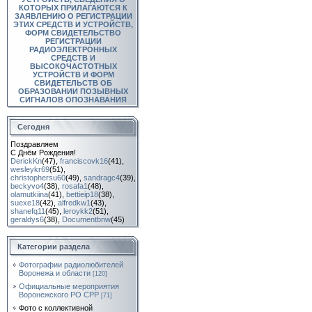
КОТОРЫХ ПРИЛАГАЮТСЯ К
ЗАЯВЛЕНИЮ О РЕГИСТРАЦИИ
ЭТИХ СРЕДСТВ И УСТРОЙСТВ,
ФОРМ СВИДЕТЕЛЬСТВО
РЕГИСТРАЦИИ
РАДИОЭЛЕКТРОННЫХ
СРЕДСТВ И
ВЫСОКОЧАСТОТНЫХ
УСТРОЙСТВ И ФОРМ
СВИДЕТЕЛЬСТВ ОБ
ОБРАЗОВАНИИ ПОЗЫВНЫХ
СИГНАЛОВ ОПОЗНАВАНИЯ
Сегодня
Поздравляем
С Днём Рождения!
DerickKn
(47)
,
franciscovk16
(41)
,
wesleykr69
(51)
,
christophersu60
(49)
,
sandragc4
(39)
,
beckyvo4
(38)
,
rosafa1
(48)
,
olamutkiina
(41)
,
bettieip18
(38)
,
suexe18
(42)
,
alfredkw1
(43)
,
shanefq11
(45)
,
leroykk2
(51)
,
geraldys6
(38)
,
Documentbnw
(45)
Категории раздела
Фотографии радиолюбителей
Воронежа и области
[120]
Официальные мероприятия
Воронежского РО СРР
[71]
Фото с коллективной