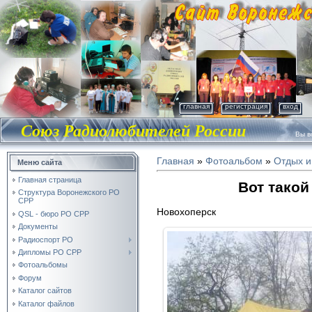
главная
регистрация
вход
Союз Радиолюбителей России
Вы во
Главная
»
Фотоальбом
»
Отдых и
Меню сайта
Главная страница
Вот такой
Структура Воронежского РО
СРР
Новохоперск
QSL - бюро РО СРР
Документы
Радиоспорт РО
Дипломы РО СРР
Фотоальбомы
Форум
Каталог сайтов
Каталог файлов