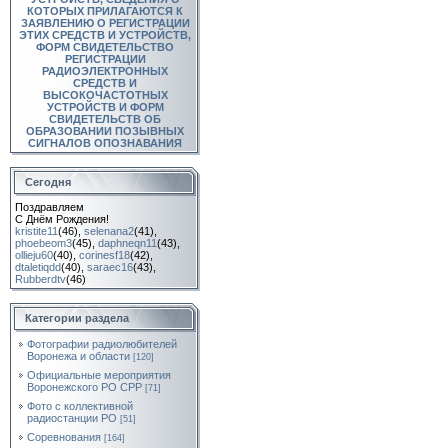
КОТОРЫХ ПРИЛАГАЮТСЯ К
ЗАЯВЛЕНИЮ О РЕГИСТРАЦИИ
ЭТИХ СРЕДСТВ И УСТРОЙСТВ,
ФОРМ СВИДЕТЕЛЬСТВО
РЕГИСТРАЦИИ
РАДИОЭЛЕКТРОННЫХ
СРЕДСТВ И
ВЫСОКОЧАСТОТНЫХ
УСТРОЙСТВ И ФОРМ
СВИДЕТЕЛЬСТВ ОБ
ОБРАЗОВАНИИ ПОЗЫВНЫХ
СИГНАЛОВ ОПОЗНАВАНИЯ
Сегодня
Поздравляем
С Днём Рождения!
kristite11
(46)
,
selenana2
(41)
,
phoebeom3
(45)
,
daphneqn11
(43)
,
ollieju60
(40)
,
corinesf18
(42)
,
dtaletiqdd
(40)
,
saraec16
(43)
,
Rubberdtv
(46)
Категории раздела
Фотографии радиолюбителей
Воронежа и области
[120]
Официальные мероприятия
Воронежского РО СРР
[71]
Фото с коллективной
радиостанции РО
[51]
Соревнования
[164]