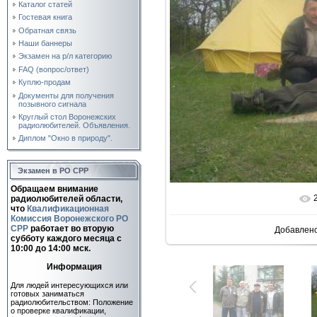
Каталог статей
Гостевая книга
Обратная связь
Наши баннеры
Экзамен на р/л категорию
FAQ (вопрос/ответ)
Куплю-продам
Документы для получения
позывного сигнала
Круглый стол Воронежских
радиолюбителей. Объявления.
Диплом "Окно в природу".
Экзамен в РО СРР
Обращаем внимание
радиолюбителей области,
В реаль
что
Квалификационная
Комиссия Воронежского РО
СРР
работает во вторую
Добавлен
субботу каждого месяца c
10:00 до 14:00 мск.
Информация
Для людей интересующихся или
готовых заниматься
радиолюбительством: Положение
о проверке квалификации,