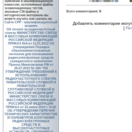
заявление в квалификационную
комиссию, исполняемые файлы
экзаменационных тестов,
Всего комментариев
:
0
звуковые CW файлы и
методические материалы вы
можете изучить или скачать на
Сайте СРР - квалификационный
Добавлять комментарии могут
экзамен
[
Ре
Об оплате за радиочастотный
спектр
МИНИСТЕРСТВО СВЯЗИ
И МАССОВЫХ КОММУНИКАЦИЙ
РОССИЙСКОЙ ФЕДЕРАЦИИ
ПРИКАЗ №4 от 12.01.2012 Об
утверждении Порядка
образования позывных
сигналов для опознавания
радиоэлектронных средств
гражданского назначения
Приказ Минкомсвязи РФ от
26.07.2012 № 184 "ОБ
УТВЕРЖДЕНИИ ТРЕБОВАНИЙ К
ИСПОЛЬЗОВАНИЮ
РАДИОЧАСТОТНОГО СПЕКТРА
ЛЮБИТЕЛЬСКОЙ СЛУЖБОЙ И
ЛЮБИТЕЛЬСКОЙ
СПУТНИКОВОЙ СЛУЖБОЙ В
РОССИЙСКОЙ ФЕДЕРАЦИИ"
МИНИСТЕРСТВО СВЯЗИ И
МАССОВЫХ КОММУНИКАЦИЙ
РОССИЙСКОЙ ФЕДЕРАЦИИ
ПРИКАЗ от 15 июня 2010 г. N 82
ОБ УТВЕРЖДЕНИИ ПЕРЕЧНЯ
ТЕХНИЧЕСКИХ ХАРАКТЕРИСТИК
И ПАРАМЕТРОВ ИЗЛУЧЕНИЯ
РАДИОЭЛЕКТРОННЫХ
СРЕДСТВ И
ВЫСОКОЧАСТОТНЫХ
УСТРОЙСТВ, СВЕДЕНИЯ О