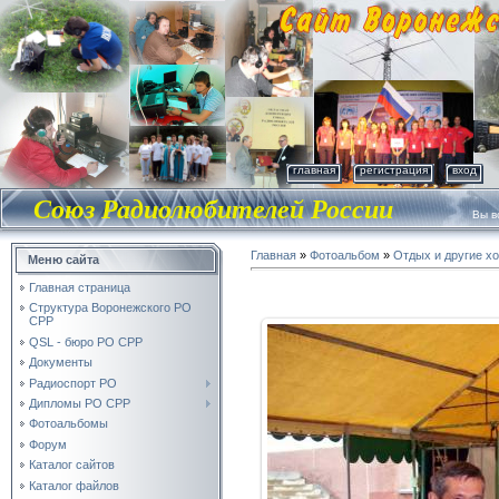
главная
регистрация
вход
Союз Радиолюбителей России
Вы во
Главная
»
Фотоальбом
»
Отдых и другие х
Меню сайта
Главная страница
Структура Воронежского РО
СРР
QSL - бюро РО СРР
Документы
Радиоспорт РО
Дипломы РО СРР
Фотоальбомы
Форум
Каталог сайтов
Каталог файлов