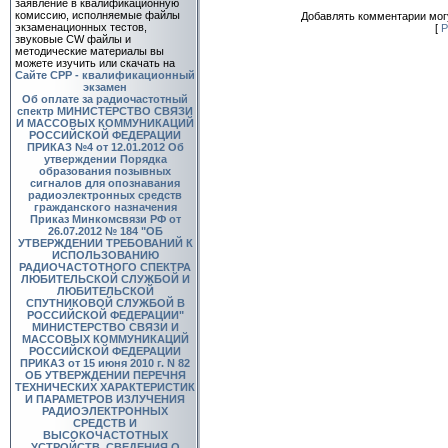
заявление в квалификационную
комиссию, исполняемые файлы
Добавлять комментарии могу
экзаменационных тестов,
[
Р
звуковые CW файлы и
методические материалы вы
можете изучить или скачать на
Сайте СРР - квалификационный
экзамен
Об оплате за радиочастотный
спектр
МИНИСТЕРСТВО СВЯЗИ
И МАССОВЫХ КОММУНИКАЦИЙ
РОССИЙСКОЙ ФЕДЕРАЦИИ
ПРИКАЗ №4 от 12.01.2012 Об
утверждении Порядка
образования позывных
сигналов для опознавания
радиоэлектронных средств
гражданского назначения
Приказ Минкомсвязи РФ от
26.07.2012 № 184 "ОБ
УТВЕРЖДЕНИИ ТРЕБОВАНИЙ К
ИСПОЛЬЗОВАНИЮ
РАДИОЧАСТОТНОГО СПЕКТРА
ЛЮБИТЕЛЬСКОЙ СЛУЖБОЙ И
ЛЮБИТЕЛЬСКОЙ
СПУТНИКОВОЙ СЛУЖБОЙ В
РОССИЙСКОЙ ФЕДЕРАЦИИ"
МИНИСТЕРСТВО СВЯЗИ И
МАССОВЫХ КОММУНИКАЦИЙ
РОССИЙСКОЙ ФЕДЕРАЦИИ
ПРИКАЗ от 15 июня 2010 г. N 82
ОБ УТВЕРЖДЕНИИ ПЕРЕЧНЯ
ТЕХНИЧЕСКИХ ХАРАКТЕРИСТИК
И ПАРАМЕТРОВ ИЗЛУЧЕНИЯ
РАДИОЭЛЕКТРОННЫХ
СРЕДСТВ И
ВЫСОКОЧАСТОТНЫХ
УСТРОЙСТВ, СВЕДЕНИЯ О