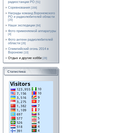
радиостанции РО
[51]
Соревнования
[164]
Награды команд Воронежского
РО и радиолюбителей области
[20]
Наши экспедиции
[84]
Фото применяемой аппаратуры
[4]
Фото антенн радиолюбителей
области
[26]
Олимпийский огонь 2014 в
Воронеже
[10]
Отдых и другие хобби
[28]
Статистика