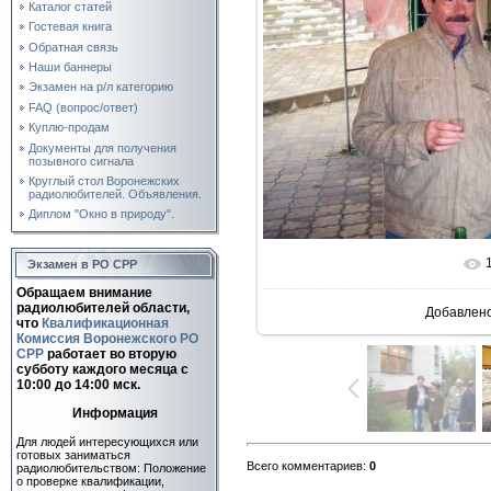
Каталог статей
Гостевая книга
Обратная связь
Наши баннеры
Экзамен на р/л категорию
FAQ (вопрос/ответ)
Куплю-продам
Документы для получения
позывного сигнала
Круглый стол Воронежских
радиолюбителей. Объявления.
Диплом "Окно в природу".
Экзамен в РО СРР
В реаль
Обращаем внимание
радиолюбителей области,
Добавлен
что
Квалификационная
Комиссия Воронежского РО
СРР
работает во вторую
субботу каждого месяца c
10:00 до 14:00 мск.
Информация
Для людей интересующихся или
готовых заниматься
Всего комментариев
:
0
радиолюбительством: Положение
о проверке квалификации,