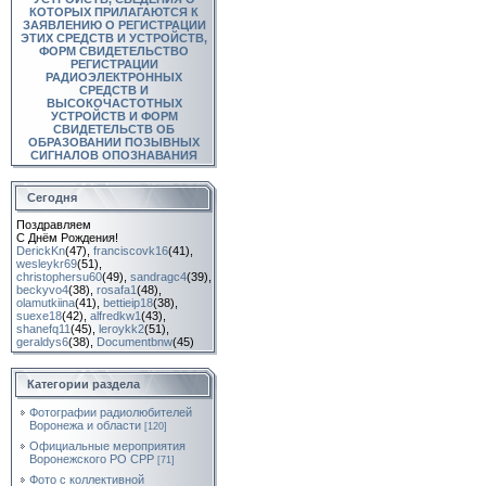
КОТОРЫХ ПРИЛАГАЮТСЯ К
ЗАЯВЛЕНИЮ О РЕГИСТРАЦИИ
ЭТИХ СРЕДСТВ И УСТРОЙСТВ,
ФОРМ СВИДЕТЕЛЬСТВО
РЕГИСТРАЦИИ
РАДИОЭЛЕКТРОННЫХ
СРЕДСТВ И
ВЫСОКОЧАСТОТНЫХ
УСТРОЙСТВ И ФОРМ
СВИДЕТЕЛЬСТВ ОБ
ОБРАЗОВАНИИ ПОЗЫВНЫХ
СИГНАЛОВ ОПОЗНАВАНИЯ
Сегодня
Поздравляем
С Днём Рождения!
DerickKn
(47)
,
franciscovk16
(41)
,
wesleykr69
(51)
,
christophersu60
(49)
,
sandragc4
(39)
,
beckyvo4
(38)
,
rosafa1
(48)
,
olamutkiina
(41)
,
bettieip18
(38)
,
suexe18
(42)
,
alfredkw1
(43)
,
shanefq11
(45)
,
leroykk2
(51)
,
geraldys6
(38)
,
Documentbnw
(45)
Категории раздела
Фотографии радиолюбителей
Воронежа и области
[120]
Официальные мероприятия
Воронежского РО СРР
[71]
Фото с коллективной