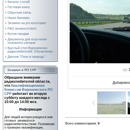
Каталог статей
Гостевая книга
Обратная связь
Наши баннеры
Экзамен на р/л категорию
FAQ (вопрос/ответ)
Куплю-продам
Документы для получения
позывного сигнала
Круглый стол Воронежских
радиолюбителей. Объявления.
Диплом "Окно в природу".
Экзамен в РО СРР
В реальн
Обращаем внимание
радиолюбителей области,
Добавлен
что
Квалификационная
Комиссия Воронежского РО
СРР
работает во вторую
субботу каждого месяца c
10:00 до 14:00 мск.
Информация
Для людей интересующихся или
готовых заниматься
Всего комментариев
:
0
радиолюбительством: Положение
о проверке квалификации,