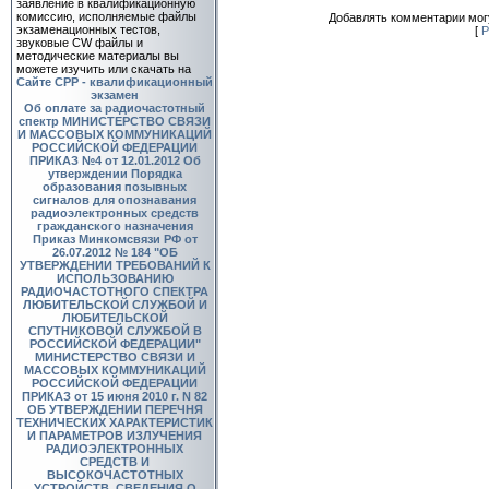
заявление в квалификационную
комиссию, исполняемые файлы
Добавлять комментарии могу
экзаменационных тестов,
[
Р
звуковые CW файлы и
методические материалы вы
можете изучить или скачать на
Сайте СРР - квалификационный
экзамен
Об оплате за радиочастотный
спектр
МИНИСТЕРСТВО СВЯЗИ
И МАССОВЫХ КОММУНИКАЦИЙ
РОССИЙСКОЙ ФЕДЕРАЦИИ
ПРИКАЗ №4 от 12.01.2012 Об
утверждении Порядка
образования позывных
сигналов для опознавания
радиоэлектронных средств
гражданского назначения
Приказ Минкомсвязи РФ от
26.07.2012 № 184 "ОБ
УТВЕРЖДЕНИИ ТРЕБОВАНИЙ К
ИСПОЛЬЗОВАНИЮ
РАДИОЧАСТОТНОГО СПЕКТРА
ЛЮБИТЕЛЬСКОЙ СЛУЖБОЙ И
ЛЮБИТЕЛЬСКОЙ
СПУТНИКОВОЙ СЛУЖБОЙ В
РОССИЙСКОЙ ФЕДЕРАЦИИ"
МИНИСТЕРСТВО СВЯЗИ И
МАССОВЫХ КОММУНИКАЦИЙ
РОССИЙСКОЙ ФЕДЕРАЦИИ
ПРИКАЗ от 15 июня 2010 г. N 82
ОБ УТВЕРЖДЕНИИ ПЕРЕЧНЯ
ТЕХНИЧЕСКИХ ХАРАКТЕРИСТИК
И ПАРАМЕТРОВ ИЗЛУЧЕНИЯ
РАДИОЭЛЕКТРОННЫХ
СРЕДСТВ И
ВЫСОКОЧАСТОТНЫХ
УСТРОЙСТВ, СВЕДЕНИЯ О