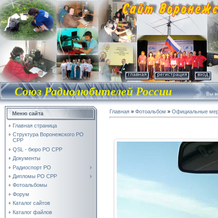
главная
регистрация
вход
Союз Радиолюбителей России
Вы во
Главная
»
Фотоальбом
»
Официальные мер
Меню сайта
Главная страница
Структура Воронежского РО
СРР
QSL - бюро РО СРР
Документы
Радиоспорт РО
Дипломы РО СРР
Фотоальбомы
Форум
Каталог сайтов
Каталог файлов