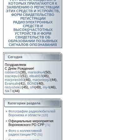
КОТОРЫХ ПРИЛАГАЮТСЯ К
ЗАЯВЛЕНИЮ О РЕГИСТРАЦИИ
ЭТИХ СРЕДСТВ И УСТРОЙСТВ,
ФОРМ СВИДЕТЕЛЬСТВО
РЕГИСТРАЦИИ
РАДИОЭЛЕКТРОННЫХ
СРЕДСТВ И
ВЫСОКОЧАСТОТНЫХ
УСТРОЙСТВ И ФОРМ
СВИДЕТЕЛЬСТВ ОБ
ОБРАЗОВАНИИ ПОЗЫВНЫХ
СИГНАЛОВ ОПОЗНАВАНИЯ
Сегодня
Поздравляем
С Днём Рождения!
robbierl16
(38)
,
marisolnu4
(50)
,
staciepu16
(51)
,
elisabl18
(45)
,
marjoriesb60
(46)
,
marjoriepg2
(44)
,
Evansafe
(41)
,
BOND
(40)
,
nistyshelez
(45)
,
sf4
(49)
,
my4
(46)
,
NikTit
(44)
Категории раздела
Фотографии радиолюбителей
Воронежа и области
[120]
Официальные мероприятия
Воронежского РО СРР
[71]
Фото с коллективной
радиостанции РО
[51]