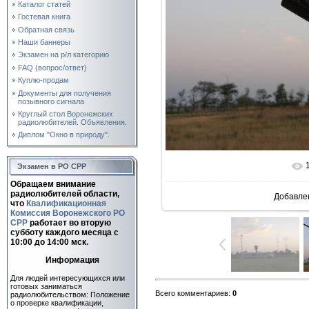
Каталог статей
Гостевая книга
Обратная связь
Наши баннеры
Экзамен на р/л категорию
FAQ (вопрос/ответ)
Куплю-продам
Документы для получения
позывного сигнала
Круглый стол Воронежских
радиолюбителей. Объявления.
Диплом "Окно в природу".
Экзамен в РО СРР
В реальн
Обращаем внимание
радиолюбителей области,
Добавле
что
Квалификационная
Комиссия Воронежского РО
СРР
работает во вторую
субботу каждого месяца c
10:00 до 14:00 мск.
Информация
Для людей интересующихся или
готовых заниматься
Всего комментариев
:
0
радиолюбительством: Положение
о проверке квалификации,