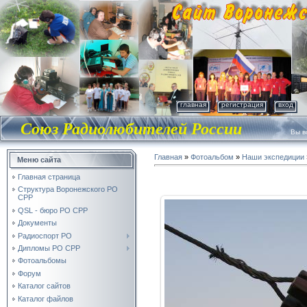
главная
регистрация
вход
Союз Радиолюбителей России
Вы во
Главная
»
Фотоальбом
»
Наши экспедиции
Меню сайта
Главная страница
Структура Воронежского РО
СРР
QSL - бюро РО СРР
Документы
Радиоспорт РО
Дипломы РО СРР
Фотоальбомы
Форум
Каталог сайтов
Каталог файлов