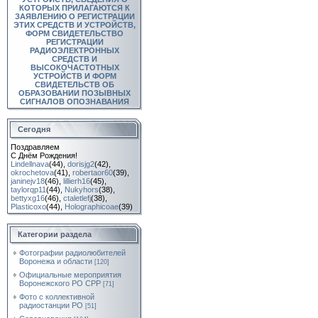
КОТОРЫХ ПРИЛАГАЮТСЯ К
ЗАЯВЛЕНИЮ О РЕГИСТРАЦИИ
ЭТИХ СРЕДСТВ И УСТРОЙСТВ,
ФОРМ СВИДЕТЕЛЬСТВО
РЕГИСТРАЦИИ
РАДИОЭЛЕКТРОННЫХ
СРЕДСТВ И
ВЫСОКОЧАСТОТНЫХ
УСТРОЙСТВ И ФОРМ
СВИДЕТЕЛЬСТВ ОБ
ОБРАЗОВАНИИ ПОЗЫВНЫХ
СИГНАЛОВ ОПОЗНАВАНИЯ
Сегодня
Поздравляем
С Днём Рождения!
Lindellnava
(44)
,
dorisjg2
(42)
,
okrochetova
(41)
,
robertaor60
(39)
,
janinejv18
(46)
,
lillierh16
(45)
,
taylorqp11
(44)
,
Nukyhors
(38)
,
bettyxg16
(46)
,
ctaletlefj
(38)
,
Plasticoxo
(44)
,
Holographicoae
(39)
Категории раздела
Фотографии радиолюбителей
Воронежа и области
[120]
Официальные мероприятия
Воронежского РО СРР
[71]
Фото с коллективной
радиостанции РО
[51]