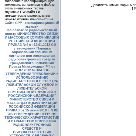
заявление в квалификационную
комиссию, исполняемые файлы
Добавлять комментарии могу
экзаменационных тестов,
[
Р
звуковые CW файлы и
методические материалы вы
можете изучить или скачать на
Сайте СРР - квалификационный
экзамен
Об оплате за радиочастотный
спектр
МИНИСТЕРСТВО СВЯЗИ
И МАССОВЫХ КОММУНИКАЦИЙ
РОССИЙСКОЙ ФЕДЕРАЦИИ
ПРИКАЗ №4 от 12.01.2012 Об
утверждении Порядка
образования позывных
сигналов для опознавания
радиоэлектронных средств
гражданского назначения
Приказ Минкомсвязи РФ от
26.07.2012 № 184 "ОБ
УТВЕРЖДЕНИИ ТРЕБОВАНИЙ К
ИСПОЛЬЗОВАНИЮ
РАДИОЧАСТОТНОГО СПЕКТРА
ЛЮБИТЕЛЬСКОЙ СЛУЖБОЙ И
ЛЮБИТЕЛЬСКОЙ
СПУТНИКОВОЙ СЛУЖБОЙ В
РОССИЙСКОЙ ФЕДЕРАЦИИ"
МИНИСТЕРСТВО СВЯЗИ И
МАССОВЫХ КОММУНИКАЦИЙ
РОССИЙСКОЙ ФЕДЕРАЦИИ
ПРИКАЗ от 15 июня 2010 г. N 82
ОБ УТВЕРЖДЕНИИ ПЕРЕЧНЯ
ТЕХНИЧЕСКИХ ХАРАКТЕРИСТИК
И ПАРАМЕТРОВ ИЗЛУЧЕНИЯ
РАДИОЭЛЕКТРОННЫХ
СРЕДСТВ И
ВЫСОКОЧАСТОТНЫХ
УСТРОЙСТВ, СВЕДЕНИЯ О