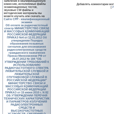
заявление в квалификационную
комиссию, исполняемые файлы
Добавлять комментарии могу
экзаменационных тестов,
[
Р
звуковые CW файлы и
методические материалы вы
можете изучить или скачать на
Сайте СРР - квалификационный
экзамен
Об оплате за радиочастотный
спектр
МИНИСТЕРСТВО СВЯЗИ
И МАССОВЫХ КОММУНИКАЦИЙ
РОССИЙСКОЙ ФЕДЕРАЦИИ
ПРИКАЗ №4 от 12.01.2012 Об
утверждении Порядка
образования позывных
сигналов для опознавания
радиоэлектронных средств
гражданского назначения
Приказ Минкомсвязи РФ от
26.07.2012 № 184 "ОБ
УТВЕРЖДЕНИИ ТРЕБОВАНИЙ К
ИСПОЛЬЗОВАНИЮ
РАДИОЧАСТОТНОГО СПЕКТРА
ЛЮБИТЕЛЬСКОЙ СЛУЖБОЙ И
ЛЮБИТЕЛЬСКОЙ
СПУТНИКОВОЙ СЛУЖБОЙ В
РОССИЙСКОЙ ФЕДЕРАЦИИ"
МИНИСТЕРСТВО СВЯЗИ И
МАССОВЫХ КОММУНИКАЦИЙ
РОССИЙСКОЙ ФЕДЕРАЦИИ
ПРИКАЗ от 15 июня 2010 г. N 82
ОБ УТВЕРЖДЕНИИ ПЕРЕЧНЯ
ТЕХНИЧЕСКИХ ХАРАКТЕРИСТИК
И ПАРАМЕТРОВ ИЗЛУЧЕНИЯ
РАДИОЭЛЕКТРОННЫХ
СРЕДСТВ И
ВЫСОКОЧАСТОТНЫХ
УСТРОЙСТВ, СВЕДЕНИЯ О