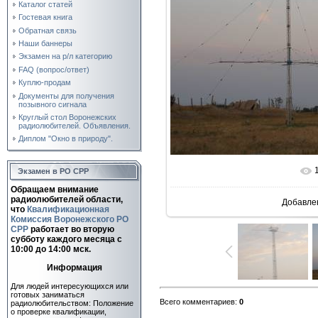
Каталог статей
Гостевая книга
Обратная связь
Наши баннеры
Экзамен на р/л категорию
FAQ (вопрос/ответ)
Куплю-продам
Документы для получения
позывного сигнала
Круглый стол Воронежских
радиолюбителей. Объявления.
Диплом "Окно в природу".
Экзамен в РО СРР
В реальн
Обращаем внимание
радиолюбителей области,
Добавле
что
Квалификационная
Комиссия Воронежского РО
СРР
работает во вторую
субботу каждого месяца c
10:00 до 14:00 мск.
Информация
Для людей интересующихся или
готовых заниматься
Всего комментариев
:
0
радиолюбительством: Положение
о проверке квалификации,