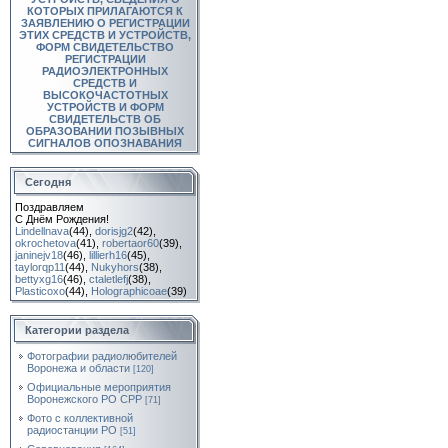
КОТОРЫХ ПРИЛАГАЮТСЯ К
ЗАЯВЛЕНИЮ О РЕГИСТРАЦИИ
ЭТИХ СРЕДСТВ И УСТРОЙСТВ,
ФОРМ СВИДЕТЕЛЬСТВО
РЕГИСТРАЦИИ
РАДИОЭЛЕКТРОННЫХ
СРЕДСТВ И
ВЫСОКОЧАСТОТНЫХ
УСТРОЙСТВ И ФОРМ
СВИДЕТЕЛЬСТВ ОБ
ОБРАЗОВАНИИ ПОЗЫВНЫХ
СИГНАЛОВ ОПОЗНАВАНИЯ
Сегодня
Поздравляем
С Днём Рождения!
Lindellnava
(44)
,
dorisjg2
(42)
,
okrochetova
(41)
,
robertaor60
(39)
,
janinejv18
(46)
,
lillierh16
(45)
,
taylorqp11
(44)
,
Nukyhors
(38)
,
bettyxg16
(46)
,
ctaletlefj
(38)
,
Plasticoxo
(44)
,
Holographicoae
(39)
Категории раздела
Фотографии радиолюбителей
Воронежа и области
[120]
Официальные мероприятия
Воронежского РО СРР
[71]
Фото с коллективной
радиостанции РО
[51]