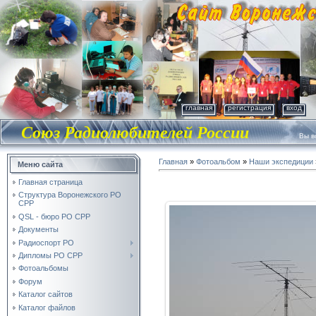
главная
регистрация
вход
Союз Радиолюбителей России
Вы во
Главная
»
Фотоальбом
»
Наши экспедиции
Меню сайта
Главная страница
Структура Воронежского РО
СРР
QSL - бюро РО СРР
Документы
Радиоспорт РО
Дипломы РО СРР
Фотоальбомы
Форум
Каталог сайтов
Каталог файлов