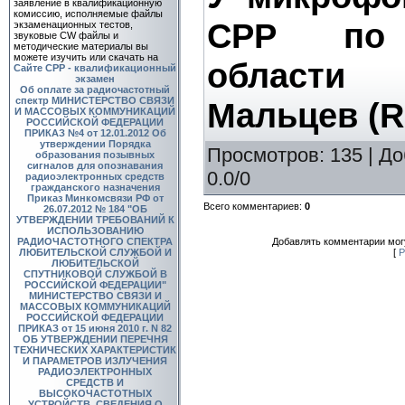
заявление в квалификационную
комиссию, исполняемые файлы
СРР по 
экзаменационных тестов,
звуковые CW файлы и
методические материалы вы
можете изучить или скачать на
области
Сайте СРР - квалификационный
экзамен
Об оплате за радиочастотный
спектр
МИНИСТЕРСТВО СВЯЗИ
Мальцев (
И МАССОВЫХ КОММУНИКАЦИЙ
РОССИЙСКОЙ ФЕДЕРАЦИИ
ПРИКАЗ №4 от 12.01.2012 Об
утверждении Порядка
Просмотров
: 135 |
До
образования позывных
сигналов для опознавания
0.0
/
0
радиоэлектронных средств
гражданского назначения
Приказ Минкомсвязи РФ от
Всего комментариев
:
0
26.07.2012 № 184 "ОБ
УТВЕРЖДЕНИИ ТРЕБОВАНИЙ К
ИСПОЛЬЗОВАНИЮ
Добавлять комментарии могу
РАДИОЧАСТОТНОГО СПЕКТРА
[
Р
ЛЮБИТЕЛЬСКОЙ СЛУЖБОЙ И
ЛЮБИТЕЛЬСКОЙ
СПУТНИКОВОЙ СЛУЖБОЙ В
РОССИЙСКОЙ ФЕДЕРАЦИИ"
МИНИСТЕРСТВО СВЯЗИ И
МАССОВЫХ КОММУНИКАЦИЙ
РОССИЙСКОЙ ФЕДЕРАЦИИ
ПРИКАЗ от 15 июня 2010 г. N 82
ОБ УТВЕРЖДЕНИИ ПЕРЕЧНЯ
ТЕХНИЧЕСКИХ ХАРАКТЕРИСТИК
И ПАРАМЕТРОВ ИЗЛУЧЕНИЯ
РАДИОЭЛЕКТРОННЫХ
СРЕДСТВ И
ВЫСОКОЧАСТОТНЫХ
УСТРОЙСТВ, СВЕДЕНИЯ О