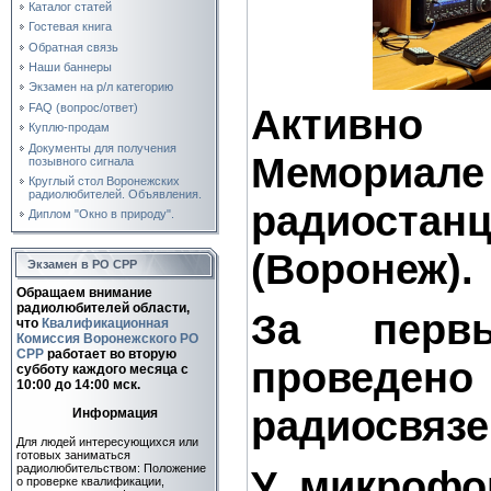
Каталог статей
Гостевая книга
Обратная связь
Наши баннеры
Экзамен на р/л категорию
FAQ (вопрос/ответ)
Активно
Куплю-продам
Документы для получения
Мемориал
позывного сигнала
Круглый стол Воронежских
радиолюбителей. Объявления.
радиост
Диплом "Окно в природу".
(Воронеж).
Экзамен в РО СРР
Обращаем внимание
радиолюбителей области,
За перв
что
Квалификационная
Комиссия Воронежского РО
СРР
работает во вторую
проведено
субботу каждого месяца c
10:00 до 14:00 мск.
радиосвязе
Информация
Для людей интересующихся или
готовых заниматься
радиолюбительством: Положение
У микрофо
о проверке квалификации,