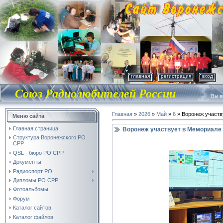
главная
регистрация
вход
Союз Радиолюбителей России
Вы во
Главная
»
2026
»
Май
»
6
» Воронеж участв
Меню сайта
Главная страница
Воронеж участвует в Мемориале
Структура Воронежского РО
СРР
QSL - бюро РО СРР
Документы
Радиоспорт РО
Дипломы РО СРР
Фотоальбомы
Форум
Каталог сайтов
Каталог файлов