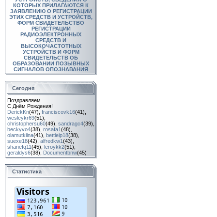
КОТОРЫХ ПРИЛАГАЮТСЯ К
ЗАЯВЛЕНИЮ О РЕГИСТРАЦИИ
ЭТИХ СРЕДСТВ И УСТРОЙСТВ,
ФОРМ СВИДЕТЕЛЬСТВО
РЕГИСТРАЦИИ
РАДИОЭЛЕКТРОННЫХ
СРЕДСТВ И
ВЫСОКОЧАСТОТНЫХ
УСТРОЙСТВ И ФОРМ
СВИДЕТЕЛЬСТВ ОБ
ОБРАЗОВАНИИ ПОЗЫВНЫХ
СИГНАЛОВ ОПОЗНАВАНИЯ
Сегодня
Поздравляем
С Днём Рождения!
DerickKn
(47)
,
franciscovk16
(41)
,
wesleykr69
(51)
,
christophersu60
(49)
,
sandragc4
(39)
,
beckyvo4
(38)
,
rosafa1
(48)
,
olamutkiina
(41)
,
bettieip18
(38)
,
suexe18
(42)
,
alfredkw1
(43)
,
shanefq11
(45)
,
leroykk2
(51)
,
geraldys6
(38)
,
Documentbnw
(45)
Статистика