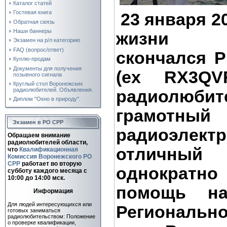
Каталог статей
Гостевая книга
23 января 20
Обратная связь
Наши баннеры
жизни с
Экзамен на р/л категорию
FAQ (вопрос/ответ)
скончался 
Куплю-продам
Документы для получения
(ex RX3QV
позывного сигнала
Круглый стол Воронежских
радиолюбителей. Объявления.
радиолюбит
Диплом "Окно в природу".
грамотный
Экзамен в РО СРР
радиоэл
Обращаем внимание
радиолюбителей области,
отличный
что
Квалификационная
Комиссия Воронежского РО
СРР
работает во вторую
однокра
субботу каждого месяца c
10:00 до 14:00 мск.
помощь н
Информация
Для людей интересующихся или
Региональн
готовых заниматься
радиолюбительством: Положение
о проверке квалификации,