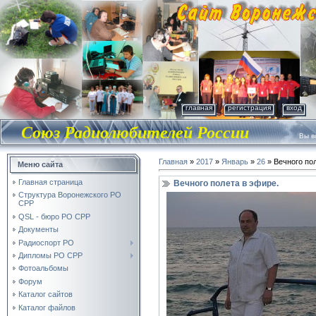
главная
регистрация
вход
Союз Радиолюбителей России
Вы во
Главная
»
2017
»
Январь
»
26
» Вечного по
Меню сайта
Главная страница
Вечного полета в эфире.
Структура Воронежского РО
СРР
QSL - бюро РО СРР
Документы
Радиоспорт РО
Дипломы РО СРР
Фотоальбомы
Форум
Каталог сайтов
Каталог файлов