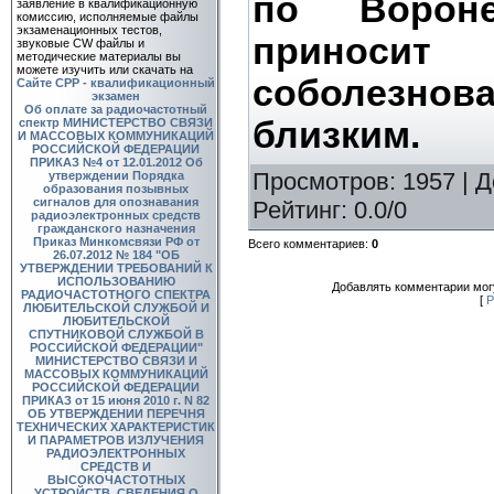
по Вороне
заявление в квалификационную
комиссию, исполняемые файлы
экзаменационных тестов,
приноси
звуковые CW файлы и
методические материалы вы
можете изучить или скачать на
соболезно
Сайте СРР - квалификационный
экзамен
Об оплате за радиочастотный
близким.
спектр
МИНИСТЕРСТВО СВЯЗИ
И МАССОВЫХ КОММУНИКАЦИЙ
РОССИЙСКОЙ ФЕДЕРАЦИИ
ПРИКАЗ №4 от 12.01.2012 Об
Просмотров
: 1957 |
Д
утверждении Порядка
образования позывных
сигналов для опознавания
Рейтинг
:
0.0
/
0
радиоэлектронных средств
гражданского назначения
Приказ Минкомсвязи РФ от
Всего комментариев
:
0
26.07.2012 № 184 "ОБ
УТВЕРЖДЕНИИ ТРЕБОВАНИЙ К
ИСПОЛЬЗОВАНИЮ
Добавлять комментарии могу
РАДИОЧАСТОТНОГО СПЕКТРА
[
Р
ЛЮБИТЕЛЬСКОЙ СЛУЖБОЙ И
ЛЮБИТЕЛЬСКОЙ
СПУТНИКОВОЙ СЛУЖБОЙ В
РОССИЙСКОЙ ФЕДЕРАЦИИ"
МИНИСТЕРСТВО СВЯЗИ И
МАССОВЫХ КОММУНИКАЦИЙ
РОССИЙСКОЙ ФЕДЕРАЦИИ
ПРИКАЗ от 15 июня 2010 г. N 82
ОБ УТВЕРЖДЕНИИ ПЕРЕЧНЯ
ТЕХНИЧЕСКИХ ХАРАКТЕРИСТИК
И ПАРАМЕТРОВ ИЗЛУЧЕНИЯ
РАДИОЭЛЕКТРОННЫХ
СРЕДСТВ И
ВЫСОКОЧАСТОТНЫХ
УСТРОЙСТВ, СВЕДЕНИЯ О