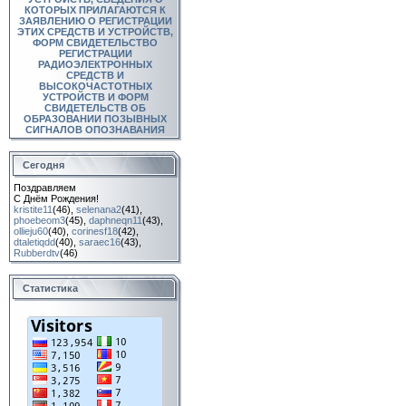
КОТОРЫХ ПРИЛАГАЮТСЯ К
ЗАЯВЛЕНИЮ О РЕГИСТРАЦИИ
ЭТИХ СРЕДСТВ И УСТРОЙСТВ,
ФОРМ СВИДЕТЕЛЬСТВО
РЕГИСТРАЦИИ
РАДИОЭЛЕКТРОННЫХ
СРЕДСТВ И
ВЫСОКОЧАСТОТНЫХ
УСТРОЙСТВ И ФОРМ
СВИДЕТЕЛЬСТВ ОБ
ОБРАЗОВАНИИ ПОЗЫВНЫХ
СИГНАЛОВ ОПОЗНАВАНИЯ
Сегодня
Поздравляем
С Днём Рождения!
kristite11
(46)
,
selenana2
(41)
,
phoebeom3
(45)
,
daphneqn11
(43)
,
ollieju60
(40)
,
corinesf18
(42)
,
dtaletiqdd
(40)
,
saraec16
(43)
,
Rubberdtv
(46)
Статистика