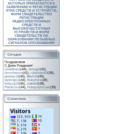
КОТОРЫХ ПРИЛАГАЮТСЯ К
ЗАЯВЛЕНИЮ О РЕГИСТРАЦИИ
ЭТИХ СРЕДСТВ И УСТРОЙСТВ,
ФОРМ СВИДЕТЕЛЬСТВО
РЕГИСТРАЦИИ
РАДИОЭЛЕКТРОННЫХ
СРЕДСТВ И
ВЫСОКОЧАСТОТНЫХ
УСТРОЙСТВ И ФОРМ
СВИДЕТЕЛЬСТВ ОБ
ОБРАЗОВАНИИ ПОЗЫВНЫХ
СИГНАЛОВ ОПОЗНАВАНИЯ
Сегодня
Поздравляем
С Днём Рождения!
Lindellnava
(44)
,
dorisjg2
(42)
,
okrochetova
(41)
,
robertaor60
(39)
,
janinejv18
(46)
,
lillierh16
(45)
,
taylorqp11
(44)
,
Nukyhors
(38)
,
bettyxg16
(46)
,
ctaletlefj
(38)
,
Plasticoxo
(44)
,
Holographicoae
(39)
Статистика