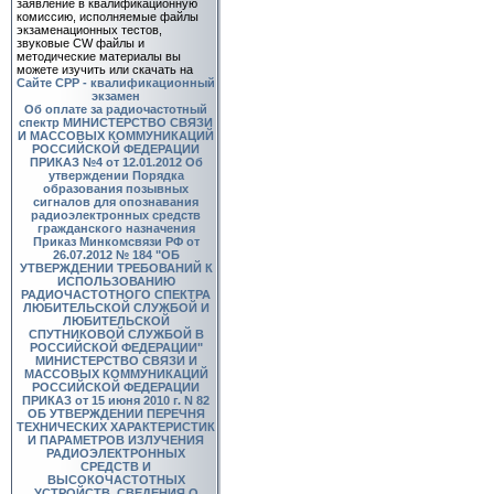
заявление в квалификационную
комиссию, исполняемые файлы
экзаменационных тестов,
звуковые CW файлы и
методические материалы вы
можете изучить или скачать на
Сайте СРР - квалификационный
экзамен
Об оплате за радиочастотный
спектр
МИНИСТЕРСТВО СВЯЗИ
И МАССОВЫХ КОММУНИКАЦИЙ
РОССИЙСКОЙ ФЕДЕРАЦИИ
ПРИКАЗ №4 от 12.01.2012 Об
утверждении Порядка
образования позывных
сигналов для опознавания
радиоэлектронных средств
гражданского назначения
Приказ Минкомсвязи РФ от
26.07.2012 № 184 "ОБ
УТВЕРЖДЕНИИ ТРЕБОВАНИЙ К
ИСПОЛЬЗОВАНИЮ
РАДИОЧАСТОТНОГО СПЕКТРА
ЛЮБИТЕЛЬСКОЙ СЛУЖБОЙ И
ЛЮБИТЕЛЬСКОЙ
СПУТНИКОВОЙ СЛУЖБОЙ В
РОССИЙСКОЙ ФЕДЕРАЦИИ"
МИНИСТЕРСТВО СВЯЗИ И
МАССОВЫХ КОММУНИКАЦИЙ
РОССИЙСКОЙ ФЕДЕРАЦИИ
ПРИКАЗ от 15 июня 2010 г. N 82
ОБ УТВЕРЖДЕНИИ ПЕРЕЧНЯ
ТЕХНИЧЕСКИХ ХАРАКТЕРИСТИК
И ПАРАМЕТРОВ ИЗЛУЧЕНИЯ
РАДИОЭЛЕКТРОННЫХ
СРЕДСТВ И
ВЫСОКОЧАСТОТНЫХ
УСТРОЙСТВ, СВЕДЕНИЯ О