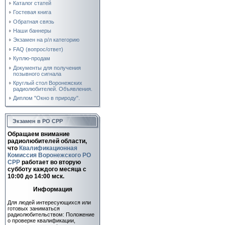
Каталог статей
Гостевая книга
Обратная связь
Наши баннеры
Экзамен на р/л категорию
FAQ (вопрос/ответ)
Куплю-продам
Документы для получения
позывного сигнала
Круглый стол Воронежских
радиолюбителей. Объявления.
Диплом "Окно в природу".
Экзамен в РО СРР
Обращаем внимание
радиолюбителей области,
что
Квалификационная
Комиссия Воронежского РО
СРР
работает во вторую
субботу каждого месяца c
10:00 до 14:00 мск.
Информация
Для людей интересующихся или
готовых заниматься
радиолюбительством: Положение
о проверке квалификации,