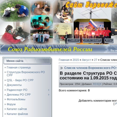
главная
регистрация
вход
Союз Радиолюбителей России
Вы во
Главная
»
2015
»
Август
»
27
» Список член
Меню сайта
Главная страница
Список членов Воронежского РО 
Структура Воронежского РО
В разделе Структура РО 
СРР
состоянию на 1.09.2015 год
QSL - бюро РО СРР
Просмотров
: 1554 |
Добавил
:
RD3QX
|
Рейтинг
:
0.0
Документы
Радиоспорт РО
Всего комментариев
:
0
Дипломы РО СРР
Фотоальбомы
Добавлять комментарии могу
[
Р
Форум
Каталог сайтов
Каталог файлов