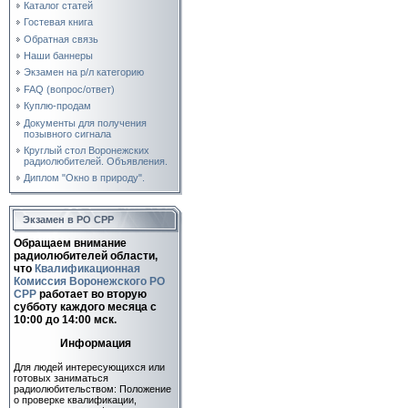
Каталог статей
Гостевая книга
Обратная связь
Наши баннеры
Экзамен на р/л категорию
FAQ (вопрос/ответ)
Куплю-продам
Документы для получения
позывного сигнала
Круглый стол Воронежских
радиолюбителей. Объявления.
Диплом "Окно в природу".
Экзамен в РО СРР
Обращаем внимание
радиолюбителей области,
что
Квалификационная
Комиссия Воронежского РО
СРР
работает во вторую
субботу каждого месяца c
10:00 до 14:00 мск.
Информация
Для людей интересующихся или
готовых заниматься
радиолюбительством: Положение
о проверке квалификации,