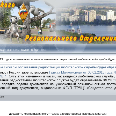
шли как
Гость
| Группа "
Гости
" |
RSS
013 года все позывные сигналы опознавания радиостанций любительской службы буде
ные сигналы опознавания радиостанций любительской службы будет обра
инюст России зарегистрировал
Приказ Минкомсвязи от 03.02.2013 года 
 № 4.
Суть этих изменений в части, касающейся любительской службы, с
авания радиостанций любительской службы будет образовывать ФГУП "
 порядка подачи документов на укороченный позывной сигнал посто
Внешний вид документов, выдаваемых ФГУП "ГРЧЦ" (Свидетельство дл
.0
/
0
Добавлять комментарии могут только зарегистрированные пользователи.