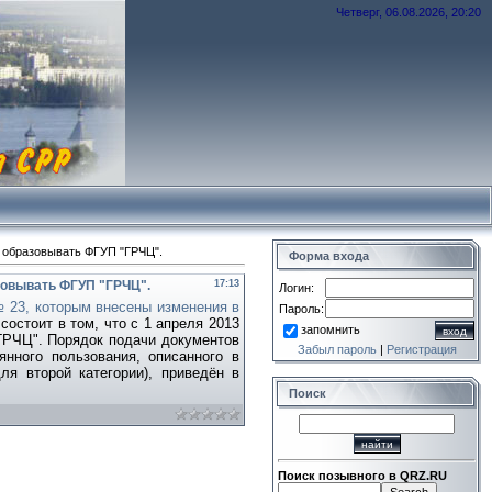
Четверг, 06.08.2026, 20:20
т образовывать ФГУП "ГРЧЦ".
Форма входа
зовывать ФГУП "ГРЧЦ".
17:13
Логин:
№ 23, которым внесены изменения в
Пароль:
остоит в том, что с 1 апреля 2013
запомнить
ГРЧЦ". Порядок подачи документов
Забыл пароль
|
Регистрация
янного пользования, описанного в
я второй категории), приведён в
Поиск
Поиск позывного в QRZ.RU