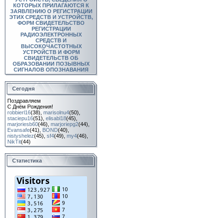
КОТОРЫХ ПРИЛАГАЮТСЯ К
ЗАЯВЛЕНИЮ О РЕГИСТРАЦИИ
ЭТИХ СРЕДСТВ И УСТРОЙСТВ,
ФОРМ СВИДЕТЕЛЬСТВО
РЕГИСТРАЦИИ
РАДИОЭЛЕКТРОННЫХ
СРЕДСТВ И
ВЫСОКОЧАСТОТНЫХ
УСТРОЙСТВ И ФОРМ
СВИДЕТЕЛЬСТВ ОБ
ОБРАЗОВАНИИ ПОЗЫВНЫХ
СИГНАЛОВ ОПОЗНАВАНИЯ
Сегодня
Поздравляем
С Днём Рождения!
robbierl16
(38)
,
marisolnu4
(50)
,
staciepu16
(51)
,
elisabl18
(45)
,
marjoriesb60
(46)
,
marjoriepg2
(44)
,
Evansafe
(41)
,
BOND
(40)
,
nistyshelez
(45)
,
sf4
(49)
,
my4
(46)
,
NikTit
(44)
Статистика