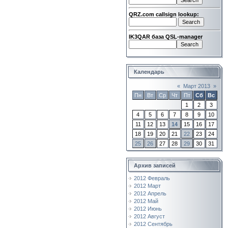
QRZ.com callsign lookup:
IK3QAR база QSL-manager
Календарь
«
Март 2013
»
Пн
Вт
Ср
Чт
Пт
Сб
Вс
1
2
3
4
5
6
7
8
9
10
11
12
13
14
15
16
17
18
19
20
21
22
23
24
25
26
27
28
29
30
31
Архив записей
2012 Февраль
2012 Март
2012 Апрель
2012 Май
2012 Июнь
2012 Август
2012 Сентябрь