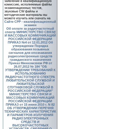
заявление в квалификационную
комиссию, исполняемые файлы
экзаменационных тестов,
звуковые CW файлы и
методические материалы вы
можете изучить или скачать на
Сайте СРР - квалификационный
экзамен
Об оплате за радиочастотный
спектр
МИНИСТЕРСТВО СВЯЗИ
И МАССОВЫХ КОММУНИКАЦИЙ
РОССИЙСКОЙ ФЕДЕРАЦИИ
ПРИКАЗ №4 от 12.01.2012 Об
утверждении Порядка
образования позывных
сигналов для опознавания
радиоэлектронных средств
гражданского назначения
Приказ Минкомсвязи РФ от
26.07.2012 № 184 "ОБ
УТВЕРЖДЕНИИ ТРЕБОВАНИЙ К
ИСПОЛЬЗОВАНИЮ
РАДИОЧАСТОТНОГО СПЕКТРА
ЛЮБИТЕЛЬСКОЙ СЛУЖБОЙ И
ЛЮБИТЕЛЬСКОЙ
СПУТНИКОВОЙ СЛУЖБОЙ В
РОССИЙСКОЙ ФЕДЕРАЦИИ"
МИНИСТЕРСТВО СВЯЗИ И
МАССОВЫХ КОММУНИКАЦИЙ
РОССИЙСКОЙ ФЕДЕРАЦИИ
ПРИКАЗ от 15 июня 2010 г. N 82
ОБ УТВЕРЖДЕНИИ ПЕРЕЧНЯ
ТЕХНИЧЕСКИХ ХАРАКТЕРИСТИК
И ПАРАМЕТРОВ ИЗЛУЧЕНИЯ
РАДИОЭЛЕКТРОННЫХ
СРЕДСТВ И
ВЫСОКОЧАСТОТНЫХ
УСТРОЙСТВ, СВЕДЕНИЯ О