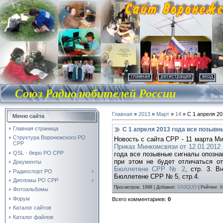
главная
регистрация
вход
Союз Радиолюбителей России
Вы во
Главная
»
2013
»
Март
»
14
» С 1 апреля 2
Меню сайта
Главная страница
С 1 апреля 2013 года все позыв
Структура Воронежского РО
Новость с сайта СРР - 11 марта М
СРР
Приказ Минкомсвязи от 12.01.2012
QSL - бюро РО СРР
года все позывные сигналы опозн
при этом не будет отличаться от
Документы
Бюллетене СРР № 2
, стр. 3. 
Радиоспорт РО
Бюллетене СРР № 5, стр.4.
Дипломы РО СРР
Просмотров
: 1998 |
Добавил
:
UA3QUO
|
Рейтинг
:
0
Фотоальбомы
Форум
Всего комментариев
:
0
Каталог сайтов
Каталог файлов