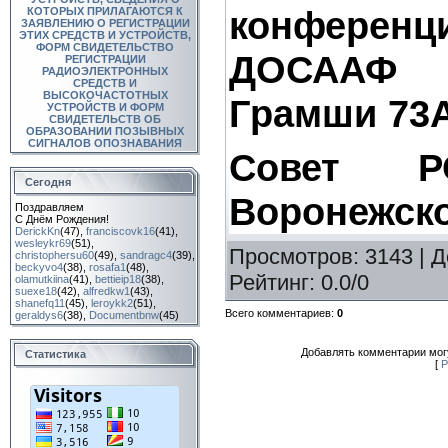
конференци
КОТОРЫХ ПРИЛАГАЮТСЯ К
ЗАЯВЛЕНИЮ О РЕГИСТРАЦИИ
ЭТИХ СРЕДСТВ И УСТРОЙСТВ,
ФОРМ СВИДЕТЕЛЬСТВО
ДОСААФ г
РЕГИСТРАЦИИ
РАДИОЭЛЕКТРОННЫХ
СРЕДСТВ И
ВЫСОКОЧАСТОТНЫХ
Грамши 73А
УСТРОЙСТВ И ФОРМ
СВИДЕТЕЛЬСТВ ОБ
ОБРАЗОВАНИИ ПОЗЫВНЫХ
СИГНАЛОВ ОПОЗНАВАНИЯ
Совет 
Сегодня
Воронежско
Поздравляем
С Днём Рождения!
DerickKn
(47)
,
franciscovk16
(41)
,
wesleykr69
(51)
,
Просмотров
: 3143 |
Д
christophersu60
(49)
,
sandragc4
(39)
,
beckyvo4
(38)
,
rosafa1
(48)
,
Рейтинг
:
0.0
/
0
olamutkiina
(41)
,
bettieip18
(38)
,
suexe18
(42)
,
alfredkw1
(43)
,
shanefq11
(45)
,
leroykk2
(51)
,
Всего комментариев
:
0
geraldys6
(38)
,
Documentbnw
(45)
Добавлять комментарии могу
Статистика
[
Р