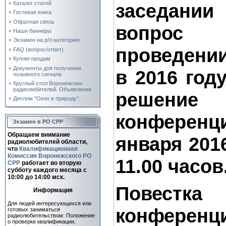
заседани
Каталог статей
Гостевая книга
Обратная связь
вопрос
Наши баннеры
Экзамен на р/л категорию
проведени
FAQ (вопрос/ответ)
Куплю-продам
Документы для получения
в 2016 год
позывного сигнала
Круглый стол Воронежских
радиолюбителей. Объявления.
решение
Диплом "Окно в природу".
конференц
Экзамен в РО СРР
Обращаем внимание
января 201
радиолюбителей области,
что
Квалификационная
Комиссия Воронежского РО
11.00 часов
СРР
работает во вторую
субботу каждого месяца c
10:00 до 14:00 мск.
Повес
Информация
Для людей интересующихся или
конференц
готовых заниматься
радиолюбительством: Положение
о проверке квалификации,