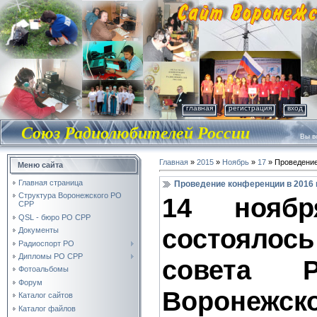
главная
регистрация
вход
Союз Радиолюбителей России
Вы во
Главная
»
2015
»
Ноябрь
»
17
» Проведение
Меню сайта
Главная страница
Проведение конференции в 2016 
Структура Воронежского РО
14 нояб
СРР
QSL - бюро РО СРР
состояло
Документы
Радиоспорт РО
Дипломы РО СРР
совета
Фотоальбомы
Форум
Воронежск
Каталог сайтов
Каталог файлов