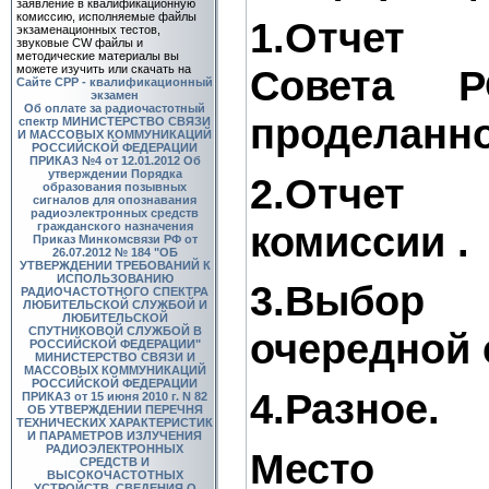
заявление в квалификационную
комиссию, исполняемые файлы
1.Отчет 
экзаменационных тестов,
звуковые CW файлы и
методические материалы вы
можете изучить или скачать на
Совета
Сайте СРР - квалификационный
экзамен
Об оплате за радиочастотный
проделанно
спектр
МИНИСТЕРСТВО СВЯЗИ
И МАССОВЫХ КОММУНИКАЦИЙ
РОССИЙСКОЙ ФЕДЕРАЦИИ
ПРИКАЗ №4 от 12.01.2012 Об
утверждении Порядка
2.Отчет
образования позывных
сигналов для опознавания
радиоэлектронных средств
комиссии .
гражданского назначения
Приказ Минкомсвязи РФ от
26.07.2012 № 184 "ОБ
УТВЕРЖДЕНИИ ТРЕБОВАНИЙ К
ИСПОЛЬЗОВАНИЮ
3.Выбор 
РАДИОЧАСТОТНОГО СПЕКТРА
ЛЮБИТЕЛЬСКОЙ СЛУЖБОЙ И
ЛЮБИТЕЛЬСКОЙ
СПУТНИКОВОЙ СЛУЖБОЙ В
очередной 
РОССИЙСКОЙ ФЕДЕРАЦИИ"
МИНИСТЕРСТВО СВЯЗИ И
МАССОВЫХ КОММУНИКАЦИЙ
РОССИЙСКОЙ ФЕДЕРАЦИИ
4.Разное.
ПРИКАЗ от 15 июня 2010 г. N 82
ОБ УТВЕРЖДЕНИИ ПЕРЕЧНЯ
ТЕХНИЧЕСКИХ ХАРАКТЕРИСТИК
И ПАРАМЕТРОВ ИЗЛУЧЕНИЯ
РАДИОЭЛЕКТРОННЫХ
Место 
СРЕДСТВ И
ВЫСОКОЧАСТОТНЫХ
УСТРОЙСТВ, СВЕДЕНИЯ О