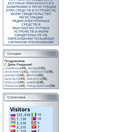
КОТОРЫХ ПРИЛАГАЮТСЯ К
ЗАЯВЛЕНИЮ О РЕГИСТРАЦИИ
ЭТИХ СРЕДСТВ И УСТРОЙСТВ,
ФОРМ СВИДЕТЕЛЬСТВО
РЕГИСТРАЦИИ
РАДИОЭЛЕКТРОННЫХ
СРЕДСТВ И
ВЫСОКОЧАСТОТНЫХ
УСТРОЙСТВ И ФОРМ
СВИДЕТЕЛЬСТВ ОБ
ОБРАЗОВАНИИ ПОЗЫВНЫХ
СИГНАЛОВ ОПОЗНАВАНИЯ
Сегодня
Поздравляем
С Днём Рождения!
Lindellnava
(44)
,
dorisjg2
(42)
,
okrochetova
(41)
,
robertaor60
(39)
,
janinejv18
(46)
,
lillierh16
(45)
,
taylorqp11
(44)
,
Nukyhors
(38)
,
bettyxg16
(46)
,
ctaletlefj
(38)
,
Plasticoxo
(44)
,
Holographicoae
(39)
Статистика