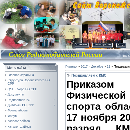
главная
регистрация
вход
Союз Радиолюбителей России
Вы во
Главная
»
2017
»
Декабрь
»
19
» Поздравля
Меню сайта
Главная страница
Поздравляем с КМС !
Структура Воронежского РО
Приказо
СРР
QSL - бюро РО СРР
Физическ
Документы
Радиоспорт РО
спорта обл
Дипломы РО СРР
Фотоальбомы
17 ноября 2
Форум
Каталог сайтов
разряд КМ
Каталог файлов