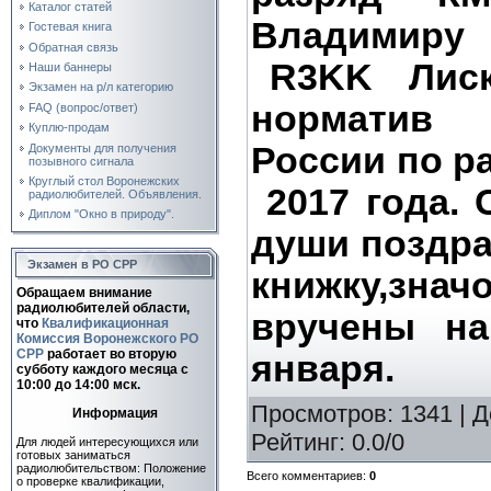
Каталог статей
Владимиру
Гостевая книга
Обратная связь
R3KK Лиск
Наши баннеры
Экзамен на р/л категорию
норматив
FAQ (вопрос/ответ)
Куплю-продам
России по р
Документы для получения
позывного сигнала
Круглый стол Воронежских
2017 года. 
радиолюбителей. Объявления.
Диплом "Окно в природу".
души поздр
Экзамен в РО СРР
книжку,знач
Обращаем внимание
радиолюбителей области,
вручены на
что
Квалификационная
Комиссия Воронежского РО
СРР
работает во вторую
января.
субботу каждого месяца c
10:00 до 14:00 мск.
Просмотров
: 1341 |
Д
Информация
Рейтинг
:
0.0
/
0
Для людей интересующихся или
готовых заниматься
радиолюбительством: Положение
Всего комментариев
:
0
о проверке квалификации,