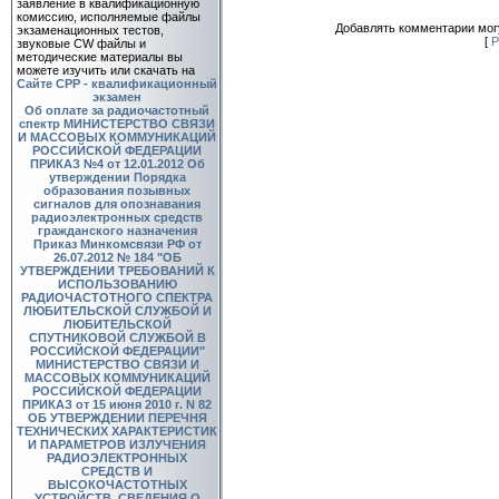
заявление в квалификационную
комиссию, исполняемые файлы
Добавлять комментарии могу
экзаменационных тестов,
[
Р
звуковые CW файлы и
методические материалы вы
можете изучить или скачать на
Сайте СРР - квалификационный
экзамен
Об оплате за радиочастотный
спектр
МИНИСТЕРСТВО СВЯЗИ
И МАССОВЫХ КОММУНИКАЦИЙ
РОССИЙСКОЙ ФЕДЕРАЦИИ
ПРИКАЗ №4 от 12.01.2012 Об
утверждении Порядка
образования позывных
сигналов для опознавания
радиоэлектронных средств
гражданского назначения
Приказ Минкомсвязи РФ от
26.07.2012 № 184 "ОБ
УТВЕРЖДЕНИИ ТРЕБОВАНИЙ К
ИСПОЛЬЗОВАНИЮ
РАДИОЧАСТОТНОГО СПЕКТРА
ЛЮБИТЕЛЬСКОЙ СЛУЖБОЙ И
ЛЮБИТЕЛЬСКОЙ
СПУТНИКОВОЙ СЛУЖБОЙ В
РОССИЙСКОЙ ФЕДЕРАЦИИ"
МИНИСТЕРСТВО СВЯЗИ И
МАССОВЫХ КОММУНИКАЦИЙ
РОССИЙСКОЙ ФЕДЕРАЦИИ
ПРИКАЗ от 15 июня 2010 г. N 82
ОБ УТВЕРЖДЕНИИ ПЕРЕЧНЯ
ТЕХНИЧЕСКИХ ХАРАКТЕРИСТИК
И ПАРАМЕТРОВ ИЗЛУЧЕНИЯ
РАДИОЭЛЕКТРОННЫХ
СРЕДСТВ И
ВЫСОКОЧАСТОТНЫХ
УСТРОЙСТВ, СВЕДЕНИЯ О