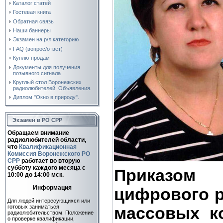
Каталог статей
Гостевая книга
Обратная связь
Наши баннеры
Экзамен на р/л категорию
FAQ (вопрос/ответ)
Куплю-продам
Документы для получения
позывного сигнала
Круглый стол Воронежских
радиолюбителей. Объявления.
Диплом "Окно в природу".
Экзамен в РО СРР
Обращаем внимание
радиолюбителей области,
что
Квалификационная
Комиссия Воронежского РО
СРР
работает во вторую
субботу каждого месяца c
Приказо
10:00 до 14:00 мск.
Информация
цифрового р
Для людей интересующихся или
готовых заниматься
массовых к
радиолюбительством: Положение
о проверке квалификации,