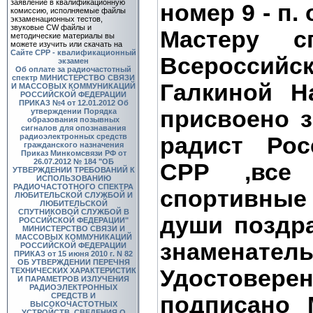
заявление в квалификационную
номер 9 - п. 
комиссию, исполняемые файлы
экзаменационных тестов,
звуковые CW файлы и
Мастеру с
методические материалы вы
можете изучить или скачать на
Сайте СРР - квалификационный
Всероссий
экзамен
Об оплате за радиочастотный
спектр
МИНИСТЕРСТВО СВЯЗИ
Галкиной Н
И МАССОВЫХ КОММУНИКАЦИЙ
РОССИЙСКОЙ ФЕДЕРАЦИИ
ПРИКАЗ №4 от 12.01.2012 Об
присвоено 
утверждении Порядка
образования позывных
сигналов для опознавания
радиоэлектронных средств
радист Рос
гражданского назначения
Приказ Минкомсвязи РФ от
26.07.2012 № 184 "ОБ
СРР ,все
УТВЕРЖДЕНИИ ТРЕБОВАНИЙ К
ИСПОЛЬЗОВАНИЮ
РАДИОЧАСТОТНОГО СПЕКТРА
спортивные
ЛЮБИТЕЛЬСКОЙ СЛУЖБОЙ И
ЛЮБИТЕЛЬСКОЙ
СПУТНИКОВОЙ СЛУЖБОЙ В
души поздр
РОССИЙСКОЙ ФЕДЕРАЦИИ"
МИНИСТЕРСТВО СВЯЗИ И
МАССОВЫХ КОММУНИКАЦИЙ
знаменател
РОССИЙСКОЙ ФЕДЕРАЦИИ
ПРИКАЗ от 15 июня 2010 г. N 82
ОБ УТВЕРЖДЕНИИ ПЕРЕЧНЯ
Удостоверен
ТЕХНИЧЕСКИХ ХАРАКТЕРИСТИК
И ПАРАМЕТРОВ ИЗЛУЧЕНИЯ
РАДИОЭЛЕКТРОННЫХ
СРЕДСТВ И
подписано 
ВЫСОКОЧАСТОТНЫХ
УСТРОЙСТВ, СВЕДЕНИЯ О