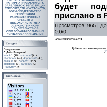
КОТОРЫХ ПРИЛАГАЮТСЯ К
будет по
ЗАЯВЛЕНИЮ О РЕГИСТРАЦИИ
ЭТИХ СРЕДСТВ И УСТРОЙСТВ,
ФОРМ СВИДЕТЕЛЬСТВО
прислано в 
РЕГИСТРАЦИИ
РАДИОЭЛЕКТРОННЫХ
СРЕДСТВ И
ВЫСОКОЧАСТОТНЫХ
Просмотров
: 965 |
До
УСТРОЙСТВ И ФОРМ
СВИДЕТЕЛЬСТВ ОБ
0.0
/
0
ОБРАЗОВАНИИ ПОЗЫВНЫХ
СИГНАЛОВ ОПОЗНАВАНИЯ
Всего комментариев
:
0
Сегодня
Добавлять комментарии могу
Поздравляем
[
Р
С Днём Рождения!
kristite11
(46)
,
selenana2
(41)
,
phoebeom3
(45)
,
daphneqn11
(43)
,
ollieju60
(40)
,
corinesf18
(42)
,
dtaletiqdd
(40)
,
saraec16
(43)
,
Rubberdtv
(46)
Статистика