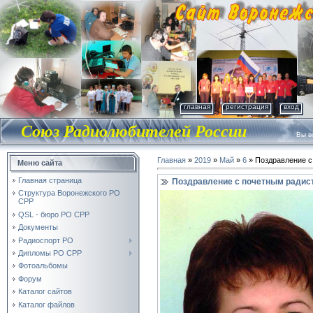
главная
регистрация
вход
Союз Радиолюбителей России
Вы во
Главная
»
2019
»
Май
»
6
» Поздравление с
Меню сайта
Главная страница
Поздравление с почетным радис
Структура Воронежского РО
СРР
QSL - бюро РО СРР
Документы
Радиоспорт РО
Дипломы РО СРР
Фотоальбомы
Форум
Каталог сайтов
Каталог файлов