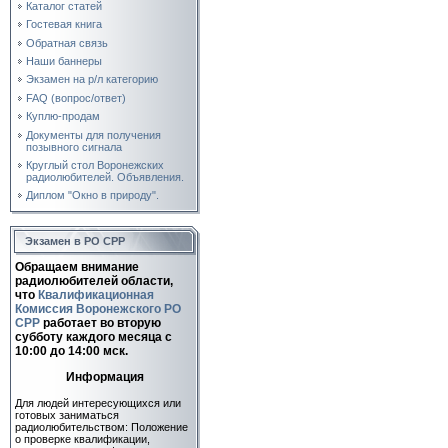
Каталог статей
Гостевая книга
Обратная связь
Наши баннеры
Экзамен на р/л категорию
FAQ (вопрос/ответ)
Куплю-продам
Документы для получения
позывного сигнала
Круглый стол Воронежских
радиолюбителей. Объявления.
Диплом "Окно в природу".
Экзамен в РО СРР
Обращаем внимание
радиолюбителей области,
что
Квалификационная
Комиссия Воронежского РО
СРР
работает во вторую
субботу каждого месяца c
10:00 до 14:00 мск.
Информация
Для людей интересующихся или
готовых заниматься
радиолюбительством: Положение
о проверке квалификации,