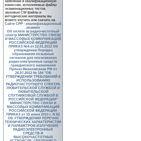
заявление в квалификационную
комиссию, исполняемые файлы
экзаменационных тестов,
звуковые CW файлы и
методические материалы вы
можете изучить или скачать на
Сайте СРР - квалификационный
экзамен
Об оплате за радиочастотный
спектр
МИНИСТЕРСТВО СВЯЗИ
И МАССОВЫХ КОММУНИКАЦИЙ
РОССИЙСКОЙ ФЕДЕРАЦИИ
ПРИКАЗ №4 от 12.01.2012 Об
утверждении Порядка
образования позывных
сигналов для опознавания
радиоэлектронных средств
гражданского назначения
Приказ Минкомсвязи РФ от
26.07.2012 № 184 "ОБ
УТВЕРЖДЕНИИ ТРЕБОВАНИЙ К
ИСПОЛЬЗОВАНИЮ
РАДИОЧАСТОТНОГО СПЕКТРА
ЛЮБИТЕЛЬСКОЙ СЛУЖБОЙ И
ЛЮБИТЕЛЬСКОЙ
СПУТНИКОВОЙ СЛУЖБОЙ В
РОССИЙСКОЙ ФЕДЕРАЦИИ"
МИНИСТЕРСТВО СВЯЗИ И
МАССОВЫХ КОММУНИКАЦИЙ
РОССИЙСКОЙ ФЕДЕРАЦИИ
ПРИКАЗ от 15 июня 2010 г. N 82
ОБ УТВЕРЖДЕНИИ ПЕРЕЧНЯ
ТЕХНИЧЕСКИХ ХАРАКТЕРИСТИК
И ПАРАМЕТРОВ ИЗЛУЧЕНИЯ
РАДИОЭЛЕКТРОННЫХ
СРЕДСТВ И
ВЫСОКОЧАСТОТНЫХ
УСТРОЙСТВ, СВЕДЕНИЯ О