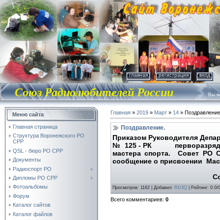
главная
регистрация
вход
Союз Радиолюбителей России
Вы во
Главная
»
2019
»
Март
»
14
» Поздравление
Меню сайта
Главная страница
Поздравление.
Структура Воронежского РО
Приказом Руководителя Деп
СРР
№ 125 - РК перворазрядник
QSL - бюро РО СРР
мастера спорта. Совет РО 
Документы
сообщение о присвоении Маст
Радиоспорт РО
Совет РО
Дипломы РО СРР
Фотоальбомы
Просмотров
: 1162 |
Добавил
:
RD3Q
|
Рейтинг
:
0.0
/
Форум
Всего комментариев
:
0
Каталог сайтов
Каталог файлов