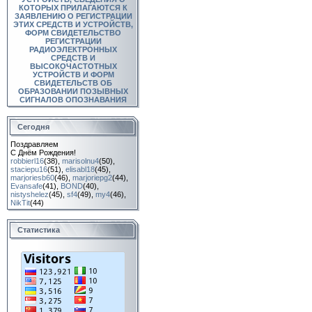
КОТОРЫХ ПРИЛАГАЮТСЯ К
ЗАЯВЛЕНИЮ О РЕГИСТРАЦИИ
ЭТИХ СРЕДСТВ И УСТРОЙСТВ,
ФОРМ СВИДЕТЕЛЬСТВО
РЕГИСТРАЦИИ
РАДИОЭЛЕКТРОННЫХ
СРЕДСТВ И
ВЫСОКОЧАСТОТНЫХ
УСТРОЙСТВ И ФОРМ
СВИДЕТЕЛЬСТВ ОБ
ОБРАЗОВАНИИ ПОЗЫВНЫХ
СИГНАЛОВ ОПОЗНАВАНИЯ
Сегодня
Поздравляем
С Днём Рождения!
robbierl16
(38)
,
marisolnu4
(50)
,
staciepu16
(51)
,
elisabl18
(45)
,
marjoriesb60
(46)
,
marjoriepg2
(44)
,
Evansafe
(41)
,
BOND
(40)
,
nistyshelez
(45)
,
sf4
(49)
,
my4
(46)
,
NikTit
(44)
Статистика