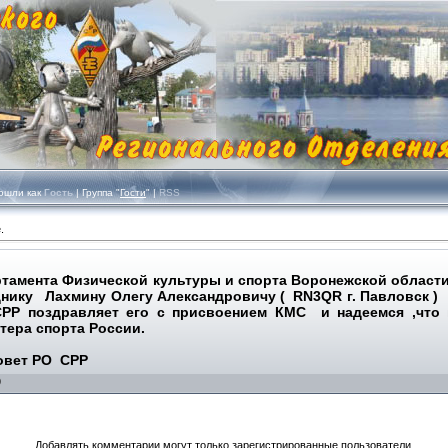
шли как
Гость
| Группа "
Гости
" |
RSS
.
артамента Физической культуры и спорта Воронежской обл
у Лахмину Олегу Александровичу ( RN3QR г. Павловск ) 
СРР поздравляет его с присвоением КМС и надеемся ,что
ера спорта России.
 СРР
0
Добавлять комментарии могут только зарегистрированные пользователи.