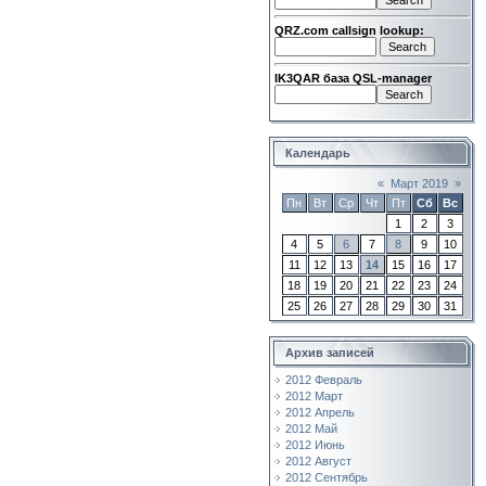
QRZ.com callsign lookup:
IK3QAR база QSL-manager
Календарь
«
Март 2019
»
Пн
Вт
Ср
Чт
Пт
Сб
Вс
1
2
3
4
5
6
7
8
9
10
11
12
13
14
15
16
17
18
19
20
21
22
23
24
25
26
27
28
29
30
31
Архив записей
2012 Февраль
2012 Март
2012 Апрель
2012 Май
2012 Июнь
2012 Август
2012 Сентябрь