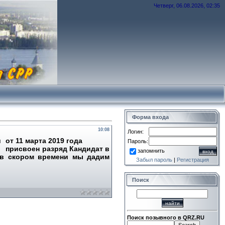
Четверг, 06.08.2026, 02:35
Форма входа
10:08
Логин:
асти от 11 марта 2019 года
Пароль:
присвоен разряд Кандидат в
запомнить
 в скором времени мы дадим
Забыл пароль
|
Регистрация
Поиск
Поиск позывного в QRZ.RU