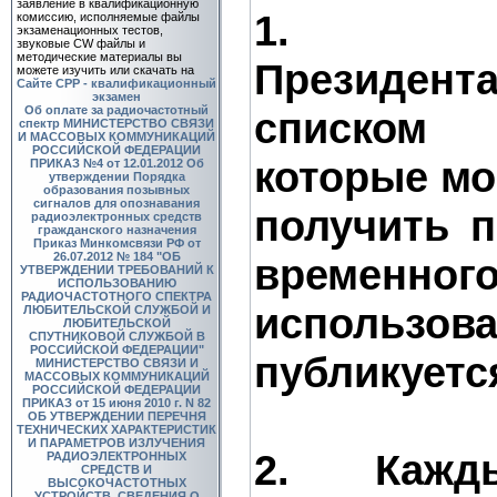
заявление в квалификационную
1. Рас
комиссию, исполняемые файлы
экзаменационных тестов,
звуковые CW файлы и
методические материалы вы
Президе
можете изучить или скачать на
Сайте СРР - квалификационный
экзамен
Об оплате за радиочастотный
списком 
спектр
МИНИСТЕРСТВО СВЯЗИ
И МАССОВЫХ КОММУНИКАЦИЙ
РОССИЙСКОЙ ФЕДЕРАЦИИ
которые м
ПРИКАЗ №4 от 12.01.2012 Об
утверждении Порядка
образования позывных
сигналов для опознавания
получить 
радиоэлектронных средств
гражданского назначения
Приказ Минкомсвязи РФ от
26.07.2012 № 184 "ОБ
временног
УТВЕРЖДЕНИИ ТРЕБОВАНИЙ К
ИСПОЛЬЗОВАНИЮ
РАДИОЧАСТОТНОГО СПЕКТРА
использова
ЛЮБИТЕЛЬСКОЙ СЛУЖБОЙ И
ЛЮБИТЕЛЬСКОЙ
СПУТНИКОВОЙ СЛУЖБОЙ В
РОССИЙСКОЙ ФЕДЕРАЦИИ"
публикуется
МИНИСТЕРСТВО СВЯЗИ И
МАССОВЫХ КОММУНИКАЦИЙ
РОССИЙСКОЙ ФЕДЕРАЦИИ
ПРИКАЗ от 15 июня 2010 г. N 82
ОБ УТВЕРЖДЕНИИ ПЕРЕЧНЯ
ТЕХНИЧЕСКИХ ХАРАКТЕРИСТИК
И ПАРАМЕТРОВ ИЗЛУЧЕНИЯ
2. Кажд
РАДИОЭЛЕКТРОННЫХ
СРЕДСТВ И
ВЫСОКОЧАСТОТНЫХ
УСТРОЙСТВ, СВЕДЕНИЯ О