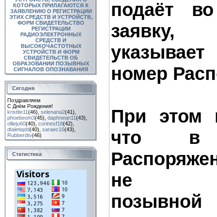
подаёт в
КОТОРЫХ ПРИЛАГАЮТСЯ К
ЗАЯВЛЕНИЮ О РЕГИСТРАЦИИ
ЭТИХ СРЕДСТВ И УСТРОЙСТВ,
ФОРМ СВИДЕТЕЛЬСТВО
заявку,
РЕГИСТРАЦИИ
РАДИОЭЛЕКТРОННЫХ
СРЕДСТВ И
указывает
ВЫСОКОЧАСТОТНЫХ
УСТРОЙСТВ И ФОРМ
СВИДЕТЕЛЬСТВ ОБ
ОБРАЗОВАНИИ ПОЗЫВНЫХ
номер Расп
СИГНАЛОВ ОПОЗНАВАНИЯ
Сегодня
Поздравляем
С Днём Рождения!
При этом 
kristite11
(46)
,
selenana2
(41)
,
phoebeom3
(45)
,
daphneqn11
(43)
,
ollieju60
(40)
,
corinesf18
(42)
,
dtaletiqdd
(40)
,
saraec16
(43)
,
что в
Rubberdtv
(46)
Распоряжен
Статистика
не
позывн