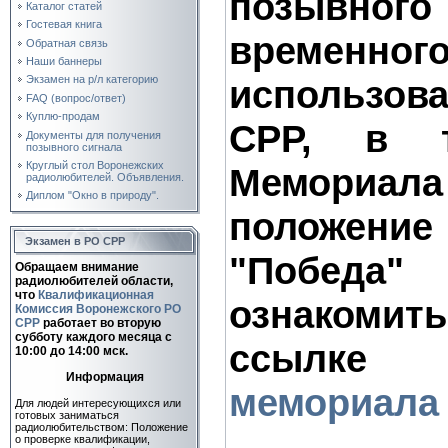
позывно
Каталог статей
Гостевая книга
временног
Обратная связь
Наши баннеры
использов
Экзамен на р/л категорию
FAQ (вопрос/ответ)
Куплю-продам
СРР, в 
Документы для получения
позывного сигнала
Круглый стол Воронежских
Мемориал
радиолюбителей. Объявления.
Диплом "Окно в природу".
положен
Экзамен в РО СРР
"Побе
Обращаем внимание
радиолюбителей области,
что
Квалификационная
ознако
Комиссия Воронежского РО
СРР
работает во вторую
субботу каждого месяца c
ссыл
10:00 до 14:00 мск.
Информация
мемориала
Для людей интересующихся или
готовых заниматься
радиолюбительством: Положение
о проверке квалификации,