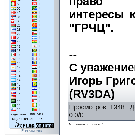
право п
интересы 
"ГРЧЦ".
--
С уважение
Игорь Григ
(RV3DA)
Просмотров
: 1348 |
Д
0.0
/
0
Всего комментариев
:
0
Free counters