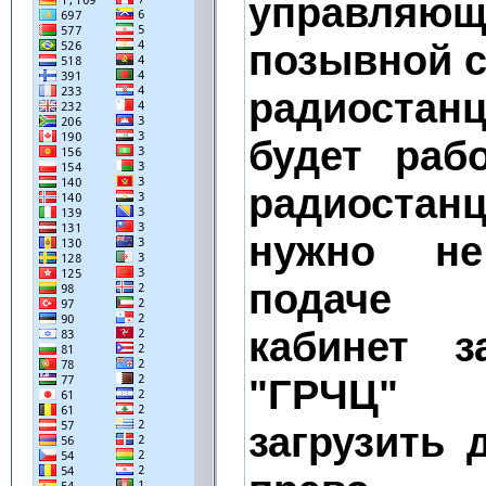
управляюще
позывной с
радиоста
будет раб
радиостанц
нужно н
подаче 
кабинет з
"ГРЧЦ"
загрузить 