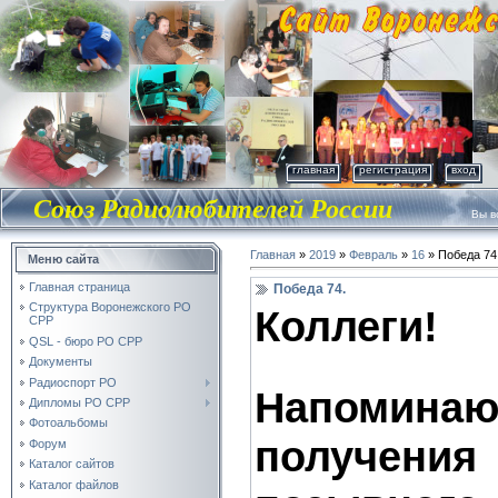
главная
регистрация
вход
Союз Радиолюбителей России
Вы во
Главная
»
2019
»
Февраль
»
16
» Победа 74
Меню сайта
Главная страница
Победа 74.
Структура Воронежского РО
Коллеги!
СРР
QSL - бюро РО СРР
Документы
Радиоспорт РО
Напомин
Дипломы РО СРР
Фотоальбомы
получе
Форум
Каталог сайтов
Каталог файлов