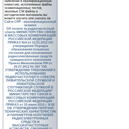
заявление в квалификационную
комиссию, исполняемые файлы
экзаменационных тестов,
звуковые CW файлы и
методические материалы вы
можете изучить или скачать на
Сайте СРР - квалификационный
экзамен
Об оплате за радиочастотный
спектр
МИНИСТЕРСТВО СВЯЗИ
И МАССОВЫХ КОММУНИКАЦИЙ
РОССИЙСКОЙ ФЕДЕРАЦИИ
ПРИКАЗ №4 от 12.01.2012 Об
утверждении Порядка
образования позывных
сигналов для опознавания
радиоэлектронных средств
гражданского назначения
Приказ Минкомсвязи РФ от
26.07.2012 № 184 "ОБ
УТВЕРЖДЕНИИ ТРЕБОВАНИЙ К
ИСПОЛЬЗОВАНИЮ
РАДИОЧАСТОТНОГО СПЕКТРА
ЛЮБИТЕЛЬСКОЙ СЛУЖБОЙ И
ЛЮБИТЕЛЬСКОЙ
СПУТНИКОВОЙ СЛУЖБОЙ В
РОССИЙСКОЙ ФЕДЕРАЦИИ"
МИНИСТЕРСТВО СВЯЗИ И
МАССОВЫХ КОММУНИКАЦИЙ
РОССИЙСКОЙ ФЕДЕРАЦИИ
ПРИКАЗ от 15 июня 2010 г. N 82
ОБ УТВЕРЖДЕНИИ ПЕРЕЧНЯ
ТЕХНИЧЕСКИХ ХАРАКТЕРИСТИК
И ПАРАМЕТРОВ ИЗЛУЧЕНИЯ
РАДИОЭЛЕКТРОННЫХ
СРЕДСТВ И
ВЫСОКОЧАСТОТНЫХ
УСТРОЙСТВ, СВЕДЕНИЯ О