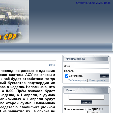
Суббота, 08.08.2026, 19:38
Форма входа
20:16
Логин:
 последние данные о сдавших
Пароль:
ская система АСУ по спискам
запомнить
к всё будет отработано, тогда
Забыл пароль
|
Регистрация
ный бухгалтер подтвердил их
раз в неделю. Напоминаю, что
 с 9-00. Прём взносов будет
Поиск
 неделю, с 1 апреля, я думаю
забывчивых с 1 апреля будут
 по старой сумме. Напоминаю
дседателю Квалификационной
Поиск позывного в QRZ.RU
8 не заплатил их в списке не