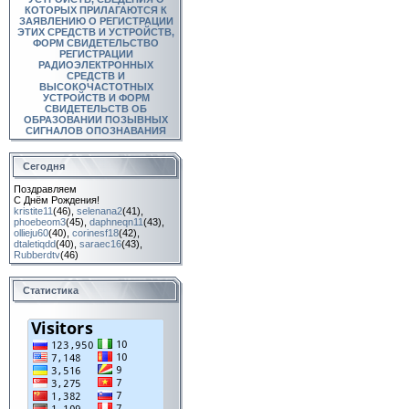
КОТОРЫХ ПРИЛАГАЮТСЯ К
ЗАЯВЛЕНИЮ О РЕГИСТРАЦИИ
ЭТИХ СРЕДСТВ И УСТРОЙСТВ,
ФОРМ СВИДЕТЕЛЬСТВО
РЕГИСТРАЦИИ
РАДИОЭЛЕКТРОННЫХ
СРЕДСТВ И
ВЫСОКОЧАСТОТНЫХ
УСТРОЙСТВ И ФОРМ
СВИДЕТЕЛЬСТВ ОБ
ОБРАЗОВАНИИ ПОЗЫВНЫХ
СИГНАЛОВ ОПОЗНАВАНИЯ
Сегодня
Поздравляем
С Днём Рождения!
kristite11
(46)
,
selenana2
(41)
,
phoebeom3
(45)
,
daphneqn11
(43)
,
ollieju60
(40)
,
corinesf18
(42)
,
dtaletiqdd
(40)
,
saraec16
(43)
,
Rubberdtv
(46)
Статистика