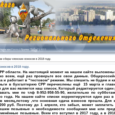
шли как
Гость
| Группа "
Гости
" |
RSS
м сбора членских взносов в 2018 году.
зносов в 2018 году.
РР области. На настоящий момент на нашем сайте выложены
ко всем, ещё раз проверьте все свои данные. Общероссий
ла и работает в "тестовом" режиме. Мы спешить не будем и ка
ньги в бухгалтерию СРР перечислены ещё 15 марта и глав
 для вас является наш список. Который редактируется один 
вать мне по тлф 8-952-958-55-90, желательно по субботам
о года. На нашем сайте списки корректируются один раз в
 в месяц,потому ,что основная сдача взносов прошла. Для 
200 руб. Поэтому до 1 апреля, кто забыл, может заплатить
вшим позывные о необходимости сообщения мне или пре
менённые позывные. Всем кто вступил в 2017 году, а в 201