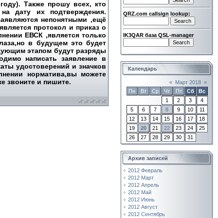
году). Также прошу всех, кто
на дату их подтверждения.
QRZ.com callsign lookup:
заявляются непонятными ,ещё
вляется протокол и приказ о
нении ЕВСК ,является только
IK3QAR база QSL-manager
лаза,но в будущем это будет
едующим этапом будут разряды
ходимо написать заявление в
аты удостоверений и значков
Календарь
лнении норматива,вы можете
е звоните и пишите.
«
Март 2018
»
Пн
Вт
Ср
Чт
Пт
Сб
Вс
1
2
3
4
5
6
7
8
9
10
11
12
13
14
15
16
17
18
19
20
21
22
23
24
25
26
27
28
29
30
31
Архив записей
2012 Февраль
2012 Март
2012 Апрель
2012 Май
2012 Июнь
2012 Август
2012 Сентябрь