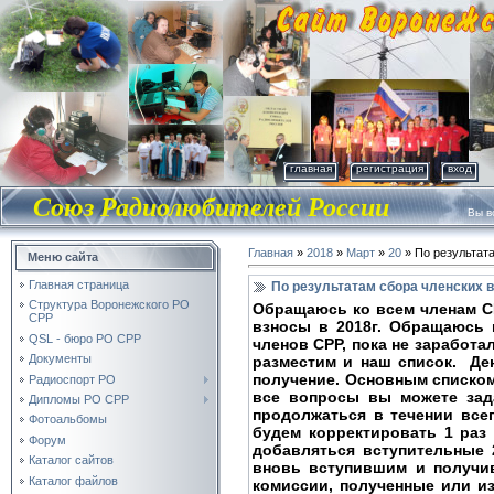
главная
регистрация
вход
Союз Радиолюбителей России
Вы во
Главная
»
2018
»
Март
»
20
» По результата
Меню сайта
Главная страница
По результатам сбора членских в
Структура Воронежского РО
Обращаюсь ко всем членам С
СРР
взносы в 2018г. Обращаюсь 
QSL - бюро РО СРР
членов СРР, пока не заработа
Документы
разместим и наш список. Де
получение. Основным списком
Радиоспорт РО
все вопросы вы можете зада
Дипломы РО СРР
продолжаться в течении всег
Фотоальбомы
будем корректировать 1 раз
Форум
добавляться вступительные 
Каталог сайтов
вновь вступившим и получи
Каталог файлов
комиссии, полученные или из