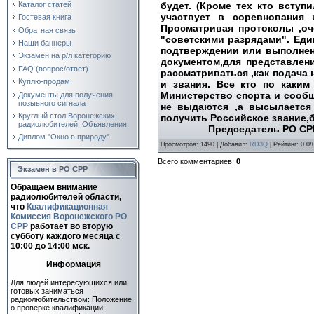
будет. (Кроме тех кто вступ
Каталог статей
участвует в соревнования
Гостевая книга
Просматривая протоколы ,оч
Обратная связь
"советскими разрядами". Ед
Наши баннеры
подтверждении или выполнен
Экзамен на р/л категорию
документом,для представлен
FAQ (вопрос/ответ)
рассматриваться ,как подача
Куплю-продам
и звания. Все кто по каким
Министерство спорта и сооб
Документы для получения
позывного сигнала
не выдаются ,а высылается
Круглый стол Воронежских
получить Российское звание,б
радиолюбителей. Объявления.
Председатель РО СРР Б
Диплом "Окно в природу".
Просмотров
: 1490 |
Добавил
:
RD3Q
|
Рейтинг
:
0.0
/
Всего комментариев
:
0
Экзамен в РО СРР
Обращаем внимание
радиолюбителей области,
что
Квалификационная
Комиссия Воронежского РО
СРР
работает во вторую
субботу каждого месяца c
10:00 до 14:00 мск.
Информация
Для людей интересующихся или
готовых заниматься
радиолюбительством: Положение
о проверке квалификации,