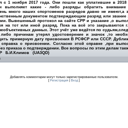
ил с 1 ноября 2017 года. Они пошли как уплатившие в 2018 
 и выполняет какие - либо разряды обратить внимание 
ень много наших спортсменов разрядов давно не имеют,а 
инственным документом подтверждающим разряд или звание я
ии. Вывешенный протокол на сайте СРР и указание ,о выпол
ия на тот или иной разряд. Пока на всё это закрываются г
 необъективных данных. Этот учёт уже ведётся по судьям,сл
 либо причинам утерял удостоверение и значок ,то необ
щить примерную дату присвоения В РСФСР или СССР. Дублик
 справка о присвоении. Согласно этой справке ,при выпо
ез приказа о подтверждении. Все вопросы по этим делам такж
.И.Климов (UA3QD)
0
Добавлять комментарии могут только зарегистрированные пользователи.
[
Регистрация
|
Вход
]