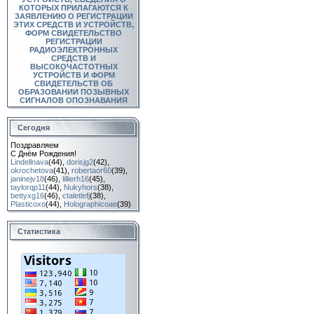
КОТОРЫХ ПРИЛАГАЮТСЯ К
ЗАЯВЛЕНИЮ О РЕГИСТРАЦИИ
ЭТИХ СРЕДСТВ И УСТРОЙСТВ,
ФОРМ СВИДЕТЕЛЬСТВО
РЕГИСТРАЦИИ
РАДИОЭЛЕКТРОННЫХ
СРЕДСТВ И
ВЫСОКОЧАСТОТНЫХ
УСТРОЙСТВ И ФОРМ
СВИДЕТЕЛЬСТВ ОБ
ОБРАЗОВАНИИ ПОЗЫВНЫХ
СИГНАЛОВ ОПОЗНАВАНИЯ
Сегодня
Поздравляем
С Днём Рождения!
Lindellnava
(44)
,
dorisjg2
(42)
,
okrochetova
(41)
,
robertaor60
(39)
,
janinejv18
(46)
,
lillierh16
(45)
,
taylorqp11
(44)
,
Nukyhors
(38)
,
bettyxg16
(46)
,
ctaletlefj
(38)
,
Plasticoxo
(44)
,
Holographicoae
(39)
Статистика