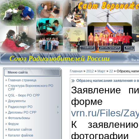
главная
регистрация
вход
Союз Радиолюбителей России
Вы во
Главная
»
2012
»
Март
»
22
» Образец напи
Меню сайта
Главная страница
Образец написания заявления о
Структура Воронежского РО
Заявление п
СРР
QSL - бюро РО СРР
фо
Документы
Радиоспорт РО
vrn.ru/Files/Z
Дипломы РО СРР
Фотоальбомы
К заявлению
Форум
Каталог сайтов
фотографии
Каталог файлов