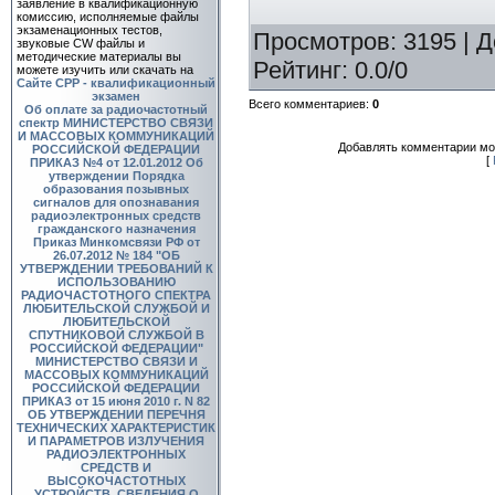
заявление в квалификационную
комиссию, исполняемые файлы
экзаменационных тестов,
Просмотров
: 3195 |
Д
звуковые CW файлы и
методические материалы вы
Рейтинг
:
0.0
/
0
можете изучить или скачать на
Сайте СРР - квалификационный
экзамен
Всего комментариев
:
0
Об оплате за радиочастотный
спектр
МИНИСТЕРСТВО СВЯЗИ
И МАССОВЫХ КОММУНИКАЦИЙ
Добавлять комментарии мог
РОССИЙСКОЙ ФЕДЕРАЦИИ
[
ПРИКАЗ №4 от 12.01.2012 Об
утверждении Порядка
образования позывных
сигналов для опознавания
радиоэлектронных средств
гражданского назначения
Приказ Минкомсвязи РФ от
26.07.2012 № 184 "ОБ
УТВЕРЖДЕНИИ ТРЕБОВАНИЙ К
ИСПОЛЬЗОВАНИЮ
РАДИОЧАСТОТНОГО СПЕКТРА
ЛЮБИТЕЛЬСКОЙ СЛУЖБОЙ И
ЛЮБИТЕЛЬСКОЙ
СПУТНИКОВОЙ СЛУЖБОЙ В
РОССИЙСКОЙ ФЕДЕРАЦИИ"
МИНИСТЕРСТВО СВЯЗИ И
МАССОВЫХ КОММУНИКАЦИЙ
РОССИЙСКОЙ ФЕДЕРАЦИИ
ПРИКАЗ от 15 июня 2010 г. N 82
ОБ УТВЕРЖДЕНИИ ПЕРЕЧНЯ
ТЕХНИЧЕСКИХ ХАРАКТЕРИСТИК
И ПАРАМЕТРОВ ИЗЛУЧЕНИЯ
РАДИОЭЛЕКТРОННЫХ
СРЕДСТВ И
ВЫСОКОЧАСТОТНЫХ
УСТРОЙСТВ, СВЕДЕНИЯ О