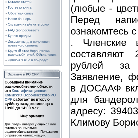
Каталог статей
(любые - цвет
Гостевая книга
Обратная связь
Перед напи
Наши баннеры
Экзамен на р/л категорию
ознакомтесь 
FAQ (вопрос/ответ)
Куплю-продам
. Членские
Документы для получения
позывного сигнала
составляют
Круглый стол Воронежских
радиолюбителей. Объявления.
Диплом "Окно в природу".
рублей за 
Заявление, ф
Экзамен в РО СРР
Обращаем внимание
в ДОСААФ вкл
радиолюбителей области,
что
Квалификационная
Комиссия Воронежского РО
для бандеро
СРР
работает во вторую
субботу каждого месяца c
адресу: 39403
10:00 до 14:00 мск.
Информация
Климову Борис
Для людей интересующихся или
готовых заниматься
радиолюбительством: Положение
о проверке квалификации,