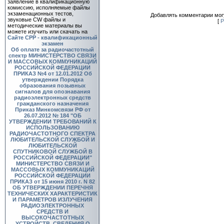
заявление в квалификационную
комиссию, исполняемые файлы
экзаменационных тестов,
Добавлять комментарии могу
звуковые CW файлы и
[
Р
методические материалы вы
можете изучить или скачать на
Сайте СРР - квалификационный
экзамен
Об оплате за радиочастотный
спектр
МИНИСТЕРСТВО СВЯЗИ
И МАССОВЫХ КОММУНИКАЦИЙ
РОССИЙСКОЙ ФЕДЕРАЦИИ
ПРИКАЗ №4 от 12.01.2012 Об
утверждении Порядка
образования позывных
сигналов для опознавания
радиоэлектронных средств
гражданского назначения
Приказ Минкомсвязи РФ от
26.07.2012 № 184 "ОБ
УТВЕРЖДЕНИИ ТРЕБОВАНИЙ К
ИСПОЛЬЗОВАНИЮ
РАДИОЧАСТОТНОГО СПЕКТРА
ЛЮБИТЕЛЬСКОЙ СЛУЖБОЙ И
ЛЮБИТЕЛЬСКОЙ
СПУТНИКОВОЙ СЛУЖБОЙ В
РОССИЙСКОЙ ФЕДЕРАЦИИ"
МИНИСТЕРСТВО СВЯЗИ И
МАССОВЫХ КОММУНИКАЦИЙ
РОССИЙСКОЙ ФЕДЕРАЦИИ
ПРИКАЗ от 15 июня 2010 г. N 82
ОБ УТВЕРЖДЕНИИ ПЕРЕЧНЯ
ТЕХНИЧЕСКИХ ХАРАКТЕРИСТИК
И ПАРАМЕТРОВ ИЗЛУЧЕНИЯ
РАДИОЭЛЕКТРОННЫХ
СРЕДСТВ И
ВЫСОКОЧАСТОТНЫХ
УСТРОЙСТВ, СВЕДЕНИЯ О