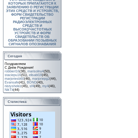
КОТОРЫХ ПРИЛАГАЮТСЯ К
ЗАЯВЛЕНИЮ О РЕГИСТРАЦИИ
ЭТИХ СРЕДСТВ И УСТРОЙСТВ,
ФОРМ СВИДЕТЕЛЬСТВО
РЕГИСТРАЦИИ
РАДИОЭЛЕКТРОННЫХ
СРЕДСТВ И
ВЫСОКОЧАСТОТНЫХ
УСТРОЙСТВ И ФОРМ
СВИДЕТЕЛЬСТВ ОБ
ОБРАЗОВАНИИ ПОЗЫВНЫХ
СИГНАЛОВ ОПОЗНАВАНИЯ
Сегодня
Поздравляем
С Днём Рождения!
robbierl16
(38)
,
marisolnu4
(50)
,
staciepu16
(51)
,
elisabl18
(45)
,
marjoriesb60
(46)
,
marjoriepg2
(44)
,
Evansafe
(41)
,
BOND
(40)
,
nistyshelez
(45)
,
sf4
(49)
,
my4
(46)
,
NikTit
(44)
Статистика