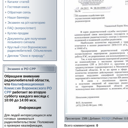
Каталог статей
Гостевая книга
Обратная связь
Наши баннеры
Экзамен на р/л категорию
FAQ (вопрос/ответ)
Куплю-продам
Документы для получения
позывного сигнала
Круглый стол Воронежских
радиолюбителей. Объявления.
Диплом "Окно в природу".
Экзамен в РО СРР
Обращаем внимание
радиолюбителей области,
что
Квалификационная
Комиссия Воронежского РО
СРР
работает во вторую
субботу каждого месяца c
10:00 до 14:00 мск.
Информация
Для людей интересующихся или
готовых заниматься
Просмотров
: 1586 |
Добавил
:
RD3QX
|
Рейтинг
:
0.0
радиолюбительством: Положение
Всего комментариев
:
0
о проверке квалификации,