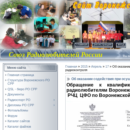
главная
регистрация
вход
Союз Радиолюбителей России
Вы во
Главная
»
2015
»
Апрель
»
17
» Об оказани
Меню сайта
радиоконтроля
Главная страница
Об оказании содействия при осу
Структура Воронежского РО
СРР
Обращение к квалифи
QSL - бюро РО СРР
радиолюбителям Воронежс
Документы
РЧЦ ЦФО по Воронежской 
Радиоспорт РО
Дипломы РО СРР
Фотоальбомы
Форум
Каталог сайтов
Каталог файлов