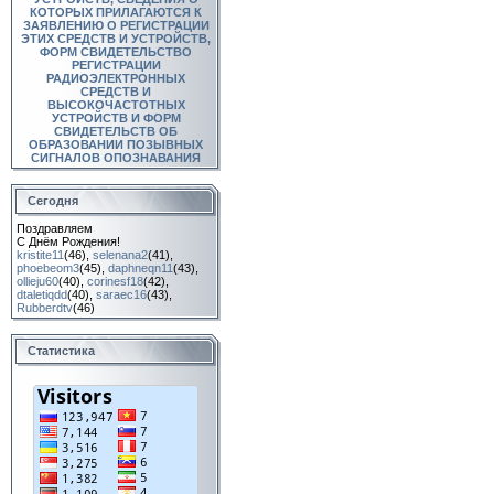
КОТОРЫХ ПРИЛАГАЮТСЯ К
ЗАЯВЛЕНИЮ О РЕГИСТРАЦИИ
ЭТИХ СРЕДСТВ И УСТРОЙСТВ,
ФОРМ СВИДЕТЕЛЬСТВО
РЕГИСТРАЦИИ
РАДИОЭЛЕКТРОННЫХ
СРЕДСТВ И
ВЫСОКОЧАСТОТНЫХ
УСТРОЙСТВ И ФОРМ
СВИДЕТЕЛЬСТВ ОБ
ОБРАЗОВАНИИ ПОЗЫВНЫХ
СИГНАЛОВ ОПОЗНАВАНИЯ
Сегодня
Поздравляем
С Днём Рождения!
kristite11
(46)
,
selenana2
(41)
,
phoebeom3
(45)
,
daphneqn11
(43)
,
ollieju60
(40)
,
corinesf18
(42)
,
dtaletiqdd
(40)
,
saraec16
(43)
,
Rubberdtv
(46)
Статистика