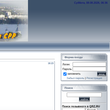
Суббота, 08.08.2026, 06:36
Форма входа
18:23
Логин:
Пароль:
запомнить
Забыл пароль
|
Регистрация
Поиск
Поиск позывного в QRZ.RU