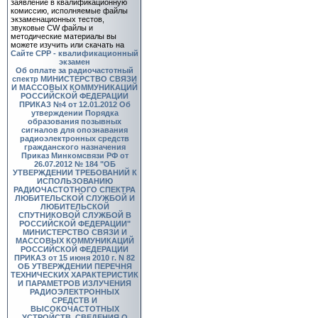
заявление в квалификационную
комиссию, исполняемые файлы
экзаменационных тестов,
звуковые CW файлы и
методические материалы вы
можете изучить или скачать на
Сайте СРР - квалификационный
экзамен
Об оплате за радиочастотный
спектр
МИНИСТЕРСТВО СВЯЗИ
И МАССОВЫХ КОММУНИКАЦИЙ
РОССИЙСКОЙ ФЕДЕРАЦИИ
ПРИКАЗ №4 от 12.01.2012 Об
утверждении Порядка
образования позывных
сигналов для опознавания
радиоэлектронных средств
гражданского назначения
Приказ Минкомсвязи РФ от
26.07.2012 № 184 "ОБ
УТВЕРЖДЕНИИ ТРЕБОВАНИЙ К
ИСПОЛЬЗОВАНИЮ
РАДИОЧАСТОТНОГО СПЕКТРА
ЛЮБИТЕЛЬСКОЙ СЛУЖБОЙ И
ЛЮБИТЕЛЬСКОЙ
СПУТНИКОВОЙ СЛУЖБОЙ В
РОССИЙСКОЙ ФЕДЕРАЦИИ"
МИНИСТЕРСТВО СВЯЗИ И
МАССОВЫХ КОММУНИКАЦИЙ
РОССИЙСКОЙ ФЕДЕРАЦИИ
ПРИКАЗ от 15 июня 2010 г. N 82
ОБ УТВЕРЖДЕНИИ ПЕРЕЧНЯ
ТЕХНИЧЕСКИХ ХАРАКТЕРИСТИК
И ПАРАМЕТРОВ ИЗЛУЧЕНИЯ
РАДИОЭЛЕКТРОННЫХ
СРЕДСТВ И
ВЫСОКОЧАСТОТНЫХ
УСТРОЙСТВ, СВЕДЕНИЯ О