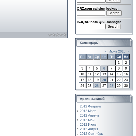
QRZ.com callsign lookup:
IK3QAR база QSL-manager
Календарь
«
Июнь 2013
»
Пн
Вт
Ср
Чт
Пт
Сб
Вс
1
2
3
4
5
6
7
8
9
10
11
12
13
14
15
16
17
18
19
20
21
22
23
24
25
26
27
28
29
30
Архив записей
2012 Февраль
2012 Март
2012 Апрель
2012 Май
2012 Июнь
2012 Август
2012 Сентябрь