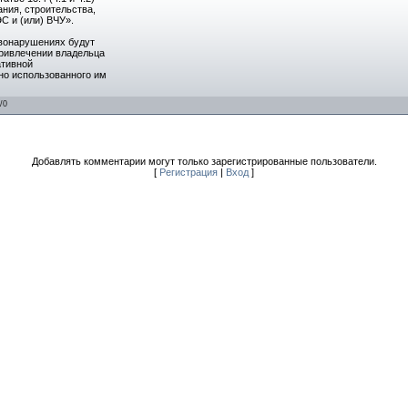
ния, строительства,
С и (или) ВЧУ».
вонарушениях будут
привлечении владельца
ативной
но использованного им
/
0
Добавлять комментарии могут только зарегистрированные пользователи.
[
Регистрация
|
Вход
]