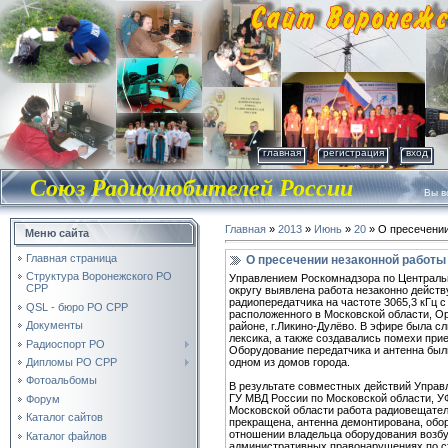
главная
регистрация
вход
Союз Радиолюбителей России
Вы во
Главная
»
2013
»
Июнь
»
20
» О пресечении
Меню сайта
Главная страница
О пресечении незаконной работы
Структура Воронежского РО
Управлением Роскомнадзора по Централ
СРР
округу выявлена работа незаконно дейст
радиопередатчика на частоте 3065,3 кГц 
QSL - бюро РО СРР
расположенного в Московской области, О
Документы
районе, г.Ликино-Дулёво. В эфире была 
лексика, а также создавались помехи при
Радиоспорт РО
Оборудование передатчика и антенна бы
одном из домов города.
Дипломы РО СРР
Фотоальбомы
В результате совместных действий Упра
ГУ МВД России по Московской области, У
Форум
Московской области работа радиовещател
Каталог сайтов
прекращена, антенна демонтирована, обор
отношении владельца оборудования возб
Каталог файлов
административных правонарушениях по стат