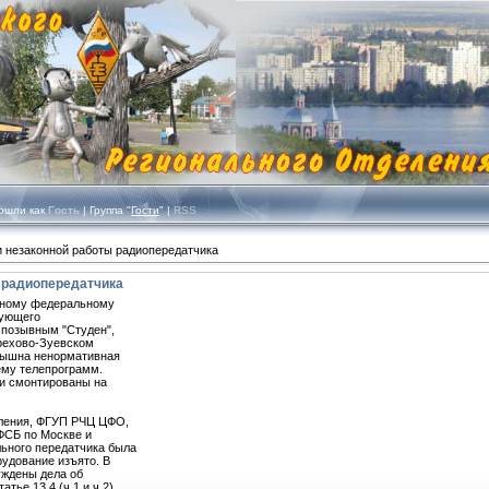
шли как
Гость
| Группа "
Гости
" |
RSS
 незаконной работы радиопередатчика
 радиопередатчика
ьному федеральному
вующего
с позывным "Студен",
рехово-Зуевском
слышна ненормативная
ему телепрограмм.
ли смонтированы на
вления, ФГУП РЧЦ ЦФО,
ФСБ по Москве и
ьного передатчика была
удование изъято. В
уждены дела об
ье 13.4 (ч.1 и ч.2)