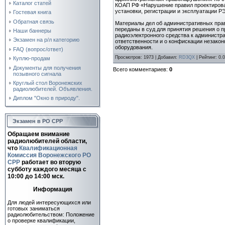
Каталог статей
КОАП РФ «Нарушение правил проектирова
установки, регистрации и эксплуатации РЭ
Гостевая книга
Обратная связь
Материалы дел об административных пра
переданы в суд для принятия решения о 
Наши баннеры
радиоэлектронного средства к администр
Экзамен на р/л категорию
ответственности и о конфискации незакон
оборудования.
FAQ (вопрос/ответ)
Просмотров
: 1973 |
Добавил
:
RD3QX
|
Рейтинг
:
0.0
Куплю-продам
Документы для получения
Всего комментариев
:
0
позывного сигнала
Круглый стол Воронежских
радиолюбителей. Объявления.
Диплом "Окно в природу".
Экзамен в РО СРР
Обращаем внимание
радиолюбителей области,
что
Квалификационная
Комиссия Воронежского РО
СРР
работает во вторую
субботу каждого месяца c
10:00 до 14:00 мск.
Информация
Для людей интересующихся или
готовых заниматься
радиолюбительством: Положение
о проверке квалификации,