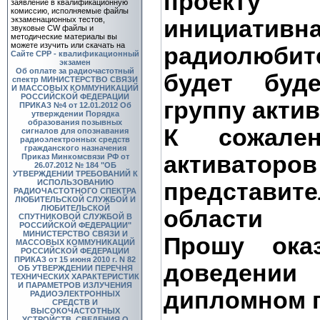
проекту
заявление в квалификационную
комиссию, исполняемые файлы
экзаменационных тестов,
инициативна
звуковые CW файлы и
методические материалы вы
можете изучить или скачать на
радиолюби
Сайте СРР - квалификационный
экзамен
Об оплате за радиочастотный
будет буде
спектр
МИНИСТЕРСТВО СВЯЗИ
И МАССОВЫХ КОММУНИКАЦИЙ
РОССИЙСКОЙ ФЕДЕРАЦИИ
группу акти
ПРИКАЗ №4 от 12.01.2012 Об
утверждении Порядка
образования позывных
К сожале
сигналов для опознавания
радиоэлектронных средств
гражданского назначения
активато
Приказ Минкомсвязи РФ от
26.07.2012 № 184 "ОБ
УТВЕРЖДЕНИИ ТРЕБОВАНИЙ К
ИСПОЛЬЗОВАНИЮ
представит
РАДИОЧАСТОТНОГО СПЕКТРА
ЛЮБИТЕЛЬСКОЙ СЛУЖБОЙ И
ЛЮБИТЕЛЬСКОЙ
области
СПУТНИКОВОЙ СЛУЖБОЙ В
РОССИЙСКОЙ ФЕДЕРАЦИИ"
МИНИСТЕРСТВО СВЯЗИ И
Прошу ока
МАССОВЫХ КОММУНИКАЦИЙ
РОССИЙСКОЙ ФЕДЕРАЦИИ
ПРИКАЗ от 15 июня 2010 г. N 82
доведении
ОБ УТВЕРЖДЕНИИ ПЕРЕЧНЯ
ТЕХНИЧЕСКИХ ХАРАКТЕРИСТИК
И ПАРАМЕТРОВ ИЗЛУЧЕНИЯ
дипломном 
РАДИОЭЛЕКТРОННЫХ
СРЕДСТВ И
ВЫСОКОЧАСТОТНЫХ
УСТРОЙСТВ, СВЕДЕНИЯ О