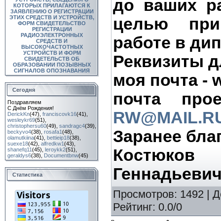
до ваших р
КОТОРЫХ ПРИЛАГАЮТСЯ К
ЗАЯВЛЕНИЮ О РЕГИСТРАЦИИ
ЭТИХ СРЕДСТВ И УСТРОЙСТВ,
целью при
ФОРМ СВИДЕТЕЛЬСТВО
РЕГИСТРАЦИИ
РАДИОЭЛЕКТРОННЫХ
работе в ди
СРЕДСТВ И
ВЫСОКОЧАСТОТНЫХ
УСТРОЙСТВ И ФОРМ
Реквизиты д
СВИДЕТЕЛЬСТВ ОБ
ОБРАЗОВАНИИ ПОЗЫВНЫХ
СИГНАЛОВ ОПОЗНАВАНИЯ
моя почта - 
Сегодня
почта пр
Поздравляем
С Днём Рождения!
RW@MAIL.R
DerickKn
(47)
,
franciscovk16
(41)
,
wesleykr69
(51)
,
christophersu60
(49)
,
sandragc4
(39)
,
Заранее бла
beckyvo4
(38)
,
rosafa1
(48)
,
olamutkiina
(41)
,
bettieip18
(38)
,
suexe18
(42)
,
alfredkw1
(43)
,
Костюк
shanefq11
(45)
,
leroykk2
(51)
,
geraldys6
(38)
,
Documentbnw
(45)
Геннадьевич
Статистика
Просмотров
: 1492 |
Д
Рейтинг
:
0.0
/
0