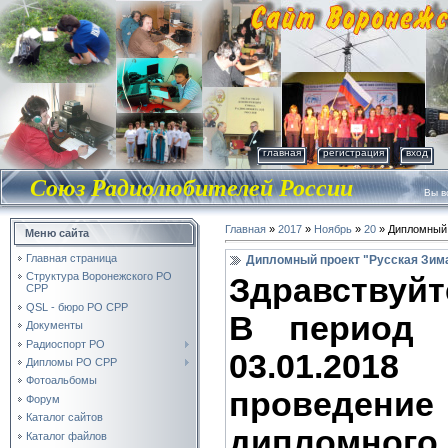
главная
регистрация
вход
Союз Радиолюбителей России
Вы во
Главная
»
2017
»
Ноябрь
»
20
» Дипломный 
Меню сайта
Главная страница
Дипломный проект "Русская Зима
Структура Воронежского РО
Здравствуйт
СРР
QSL - бюро РО СРР
В период с
Документы
Радиоспорт РО
03.01.201
Дипломы РО СРР
Фотоальбомы
проведение
Форум
Каталог сайтов
дипломного 
Каталог файлов