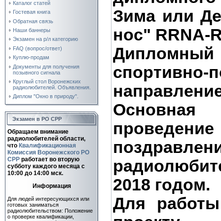
Каталог статей
Зима или Д
Гостевая книга
Обратная связь
нос" RRNA-
Наши баннеры
Экзамен на р/л категорию
Дипломный
FAQ (вопрос/ответ)
Куплю-продам
спортивно-п
Документы для получения
позывного сигнала
Круглый стол Воронежских
направление
радиолюбителей. Объявления.
Диплом "Окно в природу".
Основная
Экзамен в РО СРР
проведени
Обращаем внимание
радиолюбителей области,
поздравлен
что
Квалификационная
Комиссия Воронежского РО
СРР
работает во вторую
радиолюби
субботу каждого месяца c
10:00 до 14:00 мск.
2018 годом.
Информация
Для работы
Для людей интересующихся или
готовых заниматься
радиолюбительством: Положение
о проверке квалификации,