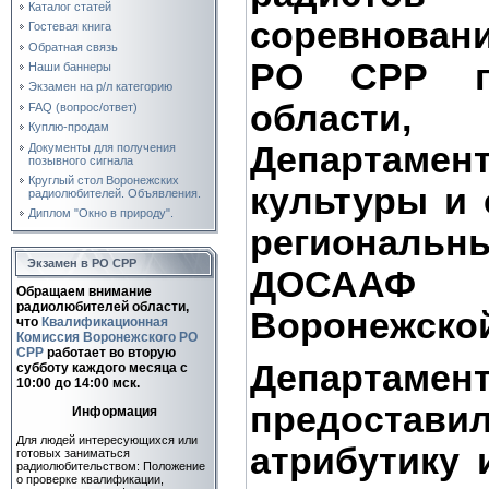
Каталог статей
соревнован
Гостевая книга
Обратная связь
РО СРР п
Наши баннеры
Экзамен на р/л категорию
области,
FAQ (вопрос/ответ)
Куплю-продам
Департамен
Документы для получения
позывного сигнала
Круглый стол Воронежских
культуры и 
радиолюбителей. Объявления.
Диплом "Окно в природу".
региональ
Экзамен в РО СРР
ДОСАА
Обращаем внимание
радиолюбителей области,
Воронежской
что
Квалификационная
Комиссия Воронежского РО
СРР
работает во вторую
Департа
субботу каждого месяца c
10:00 до 14:00 мск.
предостави
Информация
Для людей интересующихся или
атрибутику 
готовых заниматься
радиолюбительством: Положение
о проверке квалификации,