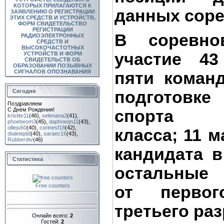
КОТОРЫХ ПРИЛАГАЮТСЯ К
данных соре
ЗАЯВЛЕНИЮ О РЕГИСТРАЦИИ
ЭТИХ СРЕДСТВ И УСТРОЙСТВ,
ФОРМ СВИДЕТЕЛЬСТВО
РЕГИСТРАЦИИ
В соревно
РАДИОЭЛЕКТРОННЫХ
СРЕДСТВ И
ВЫСОКОЧАСТОТНЫХ
участие 43
УСТРОЙСТВ И ФОРМ
СВИДЕТЕЛЬСТВ ОБ
ОБРАЗОВАНИИ ПОЗЫВНЫХ
СИГНАЛОВ ОПОЗНАВАНИЯ
пяти коман
подготовке
Сегодня
Поздравляем
С Днём Рождения!
спорта м
kristite11
(46)
,
selenana2
(41)
,
phoebeom3
(45)
,
daphneqn11
(43)
,
ollieju60
(40)
,
corinesf18
(42)
,
класса; 11 м
dtaletiqdd
(40)
,
saraec16
(43)
,
Rubberdtv
(46)
кандидата в
Статистика
остальные 
Free counters
от перво
третьего раз
Онлайн всего:
2
Гостей:
2