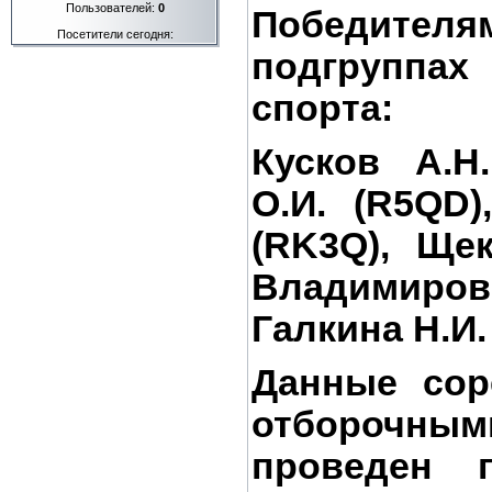
Пользователей:
0
Победите
Посетители сегодня:
подгруппах
спорта:
Кусков А.Н
О.И. (R5QD)
(RK3Q), Щек
Владимиров
Галкина Н.И.
Данные сор
отборочн
проведен п