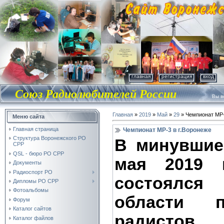
главная
регистрация
вход
Союз Радиолюбителей России
Вы во
Главная
»
2019
»
Май
»
29
» Чемпионат МР-
Меню сайта
Главная страница
Чемпионат МР-3 в г.Воронеже
Структура Воронежского РО
В минувшие
СРР
QSL - бюро РО СРР
мая 2019 г
Документы
Радиоспорт РО
состоял
Дипломы РО СРР
Фотоальбомы
области 
Форум
Каталог сайтов
радистов 
Каталог файлов