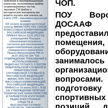
ЧОП.
заявление в квалификационную
комиссию, исполняемые файлы
экзаменационных тестов,
звуковые CW файлы и
ПОУ Вор
методические материалы вы
можете изучить или скачать на
Сайте СРР - квалификационный
экзамен
ДОСАА
Об оплате за радиочастотный
спектр
МИНИСТЕРСТВО СВЯЗИ
И МАССОВЫХ КОММУНИКАЦИЙ
предост
РОССИЙСКОЙ ФЕДЕРАЦИИ
ПРИКАЗ №4 от 12.01.2012 Об
утверждении Порядка
помещения,
образования позывных
сигналов для опознавания
радиоэлектронных средств
оборудов
гражданского назначения
Приказ Минкомсвязи РФ от
26.07.2012 № 184 "ОБ
занима
УТВЕРЖДЕНИИ ТРЕБОВАНИЙ К
ИСПОЛЬЗОВАНИЮ
РАДИОЧАСТОТНОГО СПЕКТРА
организаци
ЛЮБИТЕЛЬСКОЙ СЛУЖБОЙ И
ЛЮБИТЕЛЬСКОЙ
СПУТНИКОВОЙ СЛУЖБОЙ В
РОССИЙСКОЙ ФЕДЕРАЦИИ"
вопросам
МИНИСТЕРСТВО СВЯЗИ И
МАССОВЫХ КОММУНИКАЦИЙ
РОССИЙСКОЙ ФЕДЕРАЦИИ
подгото
ПРИКАЗ от 15 июня 2010 г. N 82
ОБ УТВЕРЖДЕНИИ ПЕРЕЧНЯ
ТЕХНИЧЕСКИХ ХАРАКТЕРИСТИК
спортивных
И ПАРАМЕТРОВ ИЗЛУЧЕНИЯ
РАДИОЭЛЕКТРОННЫХ
СРЕДСТВ И
позиций д
ВЫСОКОЧАСТОТНЫХ
УСТРОЙСТВ, СВЕДЕНИЯ О